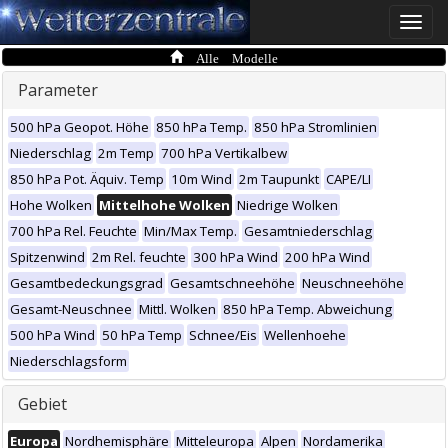
Toggle
naviga
Alle Modelle
Parameter
500 hPa Geopot. Höhe
850 hPa Temp.
850 hPa Stromlinien
Niederschlag
2m Temp
700 hPa Vertikalbew
850 hPa Pot. Äquiv. Temp
10m Wind
2m Taupunkt
CAPE/LI
Hohe Wolken
Mittelhohe Wolken
Niedrige Wolken
700 hPa Rel. Feuchte
Min/Max Temp.
Gesamtniederschlag
Spitzenwind
2m Rel. feuchte
300 hPa Wind
200 hPa Wind
Gesamtbedeckungsgrad
Gesamtschneehöhe
Neuschneehöhe
Gesamt-Neuschnee
Mittl. Wolken
850 hPa Temp. Abweichung
500 hPa Wind
50 hPa Temp
Schnee/Eis
Wellenhoehe
Niederschlagsform
Gebiet
Europa
Nordhemisphäre
Mitteleuropa
Alpen
Nordamerika