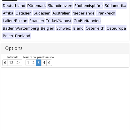
Deutschland
Dänemark
Skandinavien
Südhemisphäre
Südamerika
Afrika
Ostasien
Südasien
Australien
Niederlande
Frankreich
Italien/Balkan
Spanien
Türkei/Nahost
Großbritannien
Baden Württemberg
Belgien
Schweiz
Island
Österreich
Osteuropa
Polen
Finnland
Options
Intervall
Number of panels in row
6
12
24
1
2
3
4
6