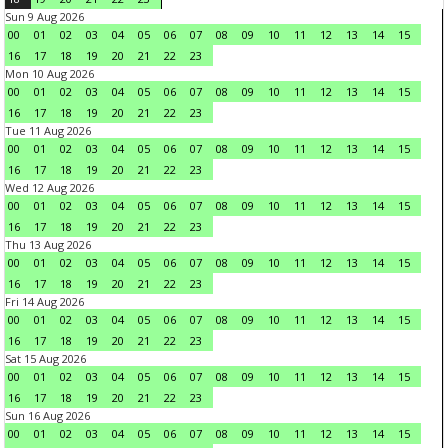
Sun 9 Aug 2026
00
01
02
03
04
05
06
07
08
09
10
11
12
13
14
15
16
17
18
19
20
21
22
23
Mon 10 Aug 2026
00
01
02
03
04
05
06
07
08
09
10
11
12
13
14
15
16
17
18
19
20
21
22
23
Tue 11 Aug 2026
00
01
02
03
04
05
06
07
08
09
10
11
12
13
14
15
16
17
18
19
20
21
22
23
Wed 12 Aug 2026
00
01
02
03
04
05
06
07
08
09
10
11
12
13
14
15
16
17
18
19
20
21
22
23
Thu 13 Aug 2026
00
01
02
03
04
05
06
07
08
09
10
11
12
13
14
15
16
17
18
19
20
21
22
23
Fri 14 Aug 2026
00
01
02
03
04
05
06
07
08
09
10
11
12
13
14
15
16
17
18
19
20
21
22
23
Sat 15 Aug 2026
00
01
02
03
04
05
06
07
08
09
10
11
12
13
14
15
16
17
18
19
20
21
22
23
Sun 16 Aug 2026
00
01
02
03
04
05
06
07
08
09
10
11
12
13
14
15