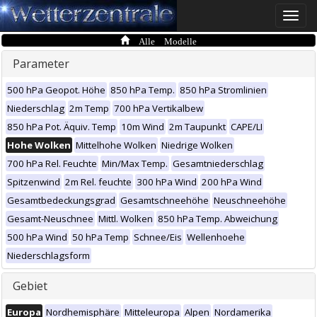
Toggle
naviga
Alle Modelle
Parameter
500 hPa Geopot. Höhe
850 hPa Temp.
850 hPa Stromlinien
Niederschlag
2m Temp
700 hPa Vertikalbew
850 hPa Pot. Äquiv. Temp
10m Wind
2m Taupunkt
CAPE/LI
Hohe Wolken
Mittelhohe Wolken
Niedrige Wolken
700 hPa Rel. Feuchte
Min/Max Temp.
Gesamtniederschlag
Spitzenwind
2m Rel. feuchte
300 hPa Wind
200 hPa Wind
Gesamtbedeckungsgrad
Gesamtschneehöhe
Neuschneehöhe
Gesamt-Neuschnee
Mittl. Wolken
850 hPa Temp. Abweichung
500 hPa Wind
50 hPa Temp
Schnee/Eis
Wellenhoehe
Niederschlagsform
Gebiet
Europa
Nordhemisphäre
Mitteleuropa
Alpen
Nordamerika