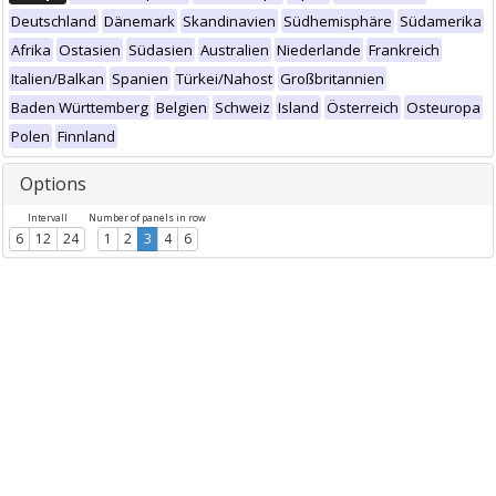
Deutschland
Dänemark
Skandinavien
Südhemisphäre
Südamerika
Afrika
Ostasien
Südasien
Australien
Niederlande
Frankreich
Italien/Balkan
Spanien
Türkei/Nahost
Großbritannien
Baden Württemberg
Belgien
Schweiz
Island
Österreich
Osteuropa
Polen
Finnland
Options
Intervall
Number of panels in row
6
12
24
1
2
3
4
6