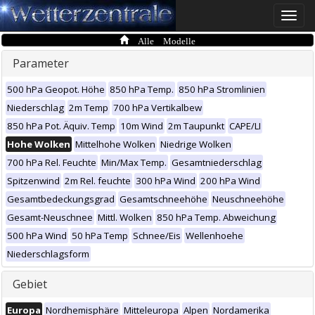
Toggle
naviga
Alle Modelle
Parameter
500 hPa Geopot. Höhe
850 hPa Temp.
850 hPa Stromlinien
Niederschlag
2m Temp
700 hPa Vertikalbew
850 hPa Pot. Äquiv. Temp
10m Wind
2m Taupunkt
CAPE/LI
Hohe Wolken
Mittelhohe Wolken
Niedrige Wolken
700 hPa Rel. Feuchte
Min/Max Temp.
Gesamtniederschlag
Spitzenwind
2m Rel. feuchte
300 hPa Wind
200 hPa Wind
Gesamtbedeckungsgrad
Gesamtschneehöhe
Neuschneehöhe
Gesamt-Neuschnee
Mittl. Wolken
850 hPa Temp. Abweichung
500 hPa Wind
50 hPa Temp
Schnee/Eis
Wellenhoehe
Niederschlagsform
Gebiet
Europa
Nordhemisphäre
Mitteleuropa
Alpen
Nordamerika