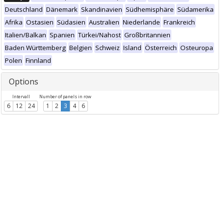
Deutschland
Dänemark
Skandinavien
Südhemisphäre
Südamerika
Afrika
Ostasien
Südasien
Australien
Niederlande
Frankreich
Italien/Balkan
Spanien
Türkei/Nahost
Großbritannien
Baden Württemberg
Belgien
Schweiz
Island
Österreich
Osteuropa
Polen
Finnland
Options
Intervall
Number of panels in row
6
12
24
1
2
3
4
6