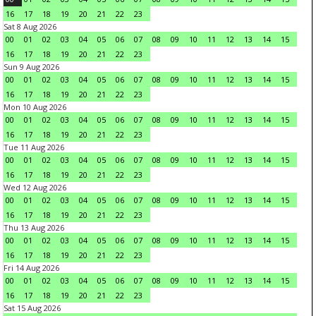
16
17
18
19
20
21
22
23
Sat 8 Aug 2026
00
01
02
03
04
05
06
07
08
09
10
11
12
13
14
15
16
17
18
19
20
21
22
23
Sun 9 Aug 2026
00
01
02
03
04
05
06
07
08
09
10
11
12
13
14
15
16
17
18
19
20
21
22
23
Mon 10 Aug 2026
00
01
02
03
04
05
06
07
08
09
10
11
12
13
14
15
16
17
18
19
20
21
22
23
Tue 11 Aug 2026
00
01
02
03
04
05
06
07
08
09
10
11
12
13
14
15
16
17
18
19
20
21
22
23
Wed 12 Aug 2026
00
01
02
03
04
05
06
07
08
09
10
11
12
13
14
15
16
17
18
19
20
21
22
23
Thu 13 Aug 2026
00
01
02
03
04
05
06
07
08
09
10
11
12
13
14
15
16
17
18
19
20
21
22
23
Fri 14 Aug 2026
00
01
02
03
04
05
06
07
08
09
10
11
12
13
14
15
16
17
18
19
20
21
22
23
Sat 15 Aug 2026