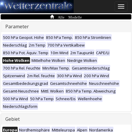
Toggle
naviga
Alle Modelle
Parameter
500 hPa Geopot. Höhe
850 hPa Temp.
850 hPa Stromlinien
Niederschlag
2m Temp
700 hPa Vertikalbew
850 hPa Pot. Äquiv. Temp
10m Wind
2m Taupunkt
CAPE/LI
Hohe Wolken
Mittelhohe Wolken
Niedrige Wolken
700 hPa Rel. Feuchte
Min/Max Temp.
Gesamtniederschlag
Spitzenwind
2m Rel. feuchte
300 hPa Wind
200 hPa Wind
Gesamtbedeckungsgrad
Gesamtschneehöhe
Neuschneehöhe
Gesamt-Neuschnee
Mittl. Wolken
850 hPa Temp. Abweichung
500 hPa Wind
50 hPa Temp
Schnee/Eis
Wellenhoehe
Niederschlagsform
Gebiet
Europa
Nordhemisphäre
Mitteleuropa
Alpen
Nordamerika