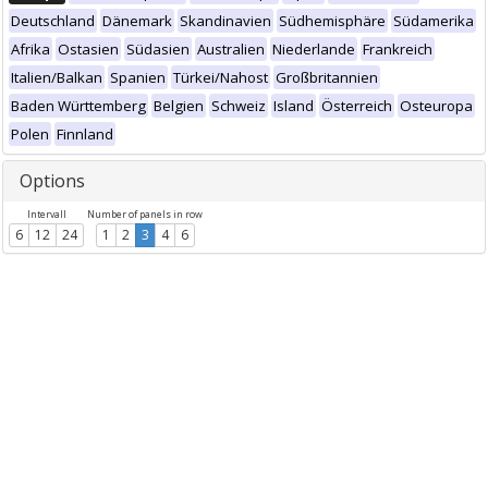
Deutschland
Dänemark
Skandinavien
Südhemisphäre
Südamerika
Afrika
Ostasien
Südasien
Australien
Niederlande
Frankreich
Italien/Balkan
Spanien
Türkei/Nahost
Großbritannien
Baden Württemberg
Belgien
Schweiz
Island
Österreich
Osteuropa
Polen
Finnland
Options
Intervall
Number of panels in row
6
12
24
1
2
3
4
6