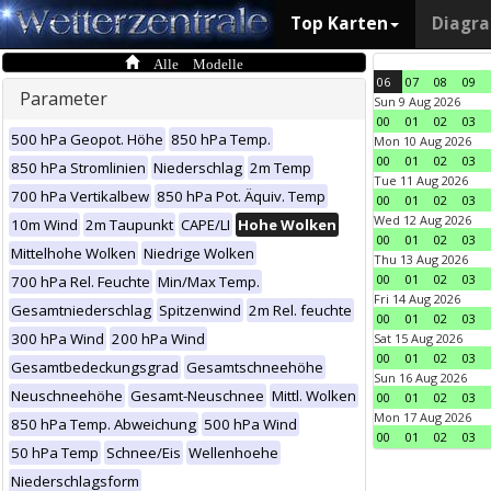
Top Karten
Diagr
Alle Modelle
06
07
08
09
Parameter
Sun 9 Aug 2026
00
01
02
03
500 hPa Geopot. Höhe
850 hPa Temp.
Mon 10 Aug 2026
00
01
02
03
850 hPa Stromlinien
Niederschlag
2m Temp
Tue 11 Aug 2026
700 hPa Vertikalbew
850 hPa Pot. Äquiv. Temp
00
01
02
03
Wed 12 Aug 2026
10m Wind
2m Taupunkt
CAPE/LI
Hohe Wolken
00
01
02
03
Mittelhohe Wolken
Niedrige Wolken
Thu 13 Aug 2026
00
01
02
03
700 hPa Rel. Feuchte
Min/Max Temp.
Fri 14 Aug 2026
Gesamtniederschlag
Spitzenwind
2m Rel. feuchte
00
01
02
03
300 hPa Wind
200 hPa Wind
Sat 15 Aug 2026
00
01
02
03
Gesamtbedeckungsgrad
Gesamtschneehöhe
Sun 16 Aug 2026
Neuschneehöhe
Gesamt-Neuschnee
Mittl. Wolken
00
01
02
03
Mon 17 Aug 2026
850 hPa Temp. Abweichung
500 hPa Wind
00
01
02
03
50 hPa Temp
Schnee/Eis
Wellenhoehe
Niederschlagsform