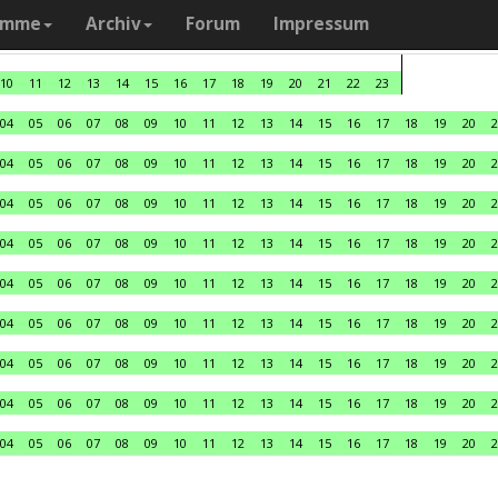
amme
Archiv
Forum
Impressum
10
11
12
13
14
15
16
17
18
19
20
21
22
23
04
05
06
07
08
09
10
11
12
13
14
15
16
17
18
19
20
2
04
05
06
07
08
09
10
11
12
13
14
15
16
17
18
19
20
2
04
05
06
07
08
09
10
11
12
13
14
15
16
17
18
19
20
2
04
05
06
07
08
09
10
11
12
13
14
15
16
17
18
19
20
2
04
05
06
07
08
09
10
11
12
13
14
15
16
17
18
19
20
2
04
05
06
07
08
09
10
11
12
13
14
15
16
17
18
19
20
2
04
05
06
07
08
09
10
11
12
13
14
15
16
17
18
19
20
2
04
05
06
07
08
09
10
11
12
13
14
15
16
17
18
19
20
2
04
05
06
07
08
09
10
11
12
13
14
15
16
17
18
19
20
2