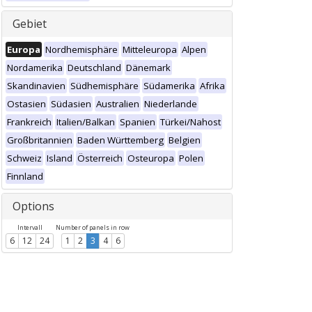
Gebiet
Europa
Nordhemisphäre
Mitteleuropa
Alpen
Nordamerika
Deutschland
Dänemark
Skandinavien
Südhemisphäre
Südamerika
Afrika
Ostasien
Südasien
Australien
Niederlande
Frankreich
Italien/Balkan
Spanien
Türkei/Nahost
Großbritannien
Baden Württemberg
Belgien
Schweiz
Island
Österreich
Osteuropa
Polen
Finnland
Options
Intervall
Number of panels in row
6
12
24
1
2
3
4
6