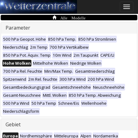
Toggle
naviga
Alle Modelle
Parameter
500 hPa Geopot. Höhe
850 hPa Temp.
850 hPa Stromlinien
Niederschlag
2m Temp
700 hPa Vertikalbew
850 hPa Pot. Äquiv. Temp
10m Wind
2m Taupunkt
CAPE/LI
Hohe Wolken
Mittelhohe Wolken
Niedrige Wolken
700 hPa Rel. Feuchte
Min/Max Temp.
Gesamtniederschlag
Spitzenwind
2m Rel. feuchte
300 hPa Wind
200 hPa Wind
Gesamtbedeckungsgrad
Gesamtschneehöhe
Neuschneehöhe
Gesamt-Neuschnee
Mittl. Wolken
850 hPa Temp. Abweichung
500 hPa Wind
50 hPa Temp
Schnee/Eis
Wellenhoehe
Niederschlagsform
Gebiet
Europa
Nordhemisphäre
Mitteleuropa
Alpen
Nordamerika