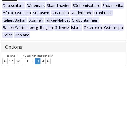
Deutschland
Dänemark
Skandinavien
Südhemisphäre
Südamerika
Afrika
Ostasien
Südasien
Australien
Niederlande
Frankreich
Italien/Balkan
Spanien
Türkei/Nahost
Großbritannien
Baden Württemberg
Belgien
Schweiz
Island
Österreich
Osteuropa
Polen
Finnland
Options
Intervall
Number of panels in row
6
12
24
1
2
3
4
6