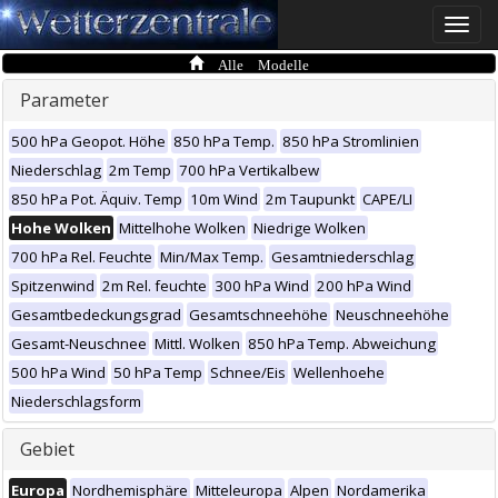
Toggle
naviga
Alle Modelle
Parameter
500 hPa Geopot. Höhe
850 hPa Temp.
850 hPa Stromlinien
Niederschlag
2m Temp
700 hPa Vertikalbew
850 hPa Pot. Äquiv. Temp
10m Wind
2m Taupunkt
CAPE/LI
Hohe Wolken
Mittelhohe Wolken
Niedrige Wolken
700 hPa Rel. Feuchte
Min/Max Temp.
Gesamtniederschlag
Spitzenwind
2m Rel. feuchte
300 hPa Wind
200 hPa Wind
Gesamtbedeckungsgrad
Gesamtschneehöhe
Neuschneehöhe
Gesamt-Neuschnee
Mittl. Wolken
850 hPa Temp. Abweichung
500 hPa Wind
50 hPa Temp
Schnee/Eis
Wellenhoehe
Niederschlagsform
Gebiet
Europa
Nordhemisphäre
Mitteleuropa
Alpen
Nordamerika