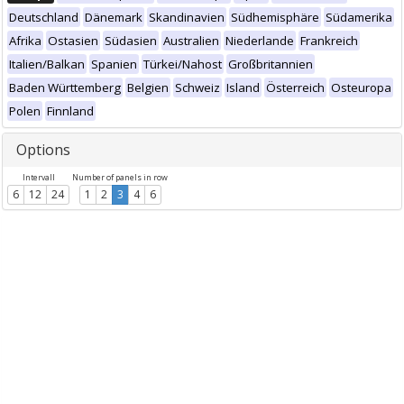
Deutschland
Dänemark
Skandinavien
Südhemisphäre
Südamerika
Afrika
Ostasien
Südasien
Australien
Niederlande
Frankreich
Italien/Balkan
Spanien
Türkei/Nahost
Großbritannien
Baden Württemberg
Belgien
Schweiz
Island
Österreich
Osteuropa
Polen
Finnland
Options
Intervall
Number of panels in row
6
12
24
1
2
3
4
6