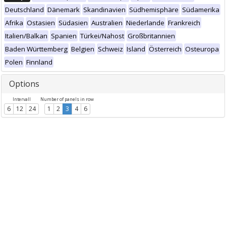
Deutschland
Dänemark
Skandinavien
Südhemisphäre
Südamerika
Afrika
Ostasien
Südasien
Australien
Niederlande
Frankreich
Italien/Balkan
Spanien
Türkei/Nahost
Großbritannien
Baden Württemberg
Belgien
Schweiz
Island
Österreich
Osteuropa
Polen
Finnland
Options
Intervall
Number of panels in row
6
12
24
1
2
3
4
6