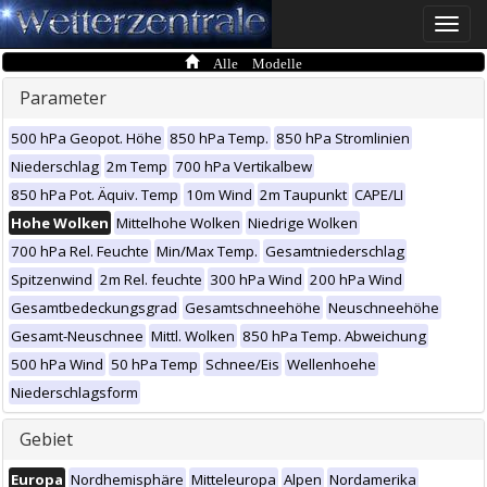
Toggle
naviga
Alle Modelle
Parameter
500 hPa Geopot. Höhe
850 hPa Temp.
850 hPa Stromlinien
Niederschlag
2m Temp
700 hPa Vertikalbew
850 hPa Pot. Äquiv. Temp
10m Wind
2m Taupunkt
CAPE/LI
Hohe Wolken
Mittelhohe Wolken
Niedrige Wolken
700 hPa Rel. Feuchte
Min/Max Temp.
Gesamtniederschlag
Spitzenwind
2m Rel. feuchte
300 hPa Wind
200 hPa Wind
Gesamtbedeckungsgrad
Gesamtschneehöhe
Neuschneehöhe
Gesamt-Neuschnee
Mittl. Wolken
850 hPa Temp. Abweichung
500 hPa Wind
50 hPa Temp
Schnee/Eis
Wellenhoehe
Niederschlagsform
Gebiet
Europa
Nordhemisphäre
Mitteleuropa
Alpen
Nordamerika