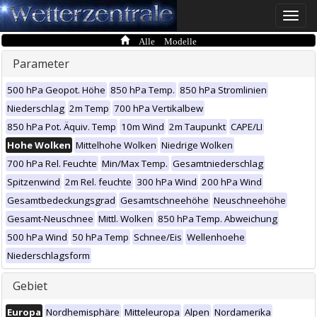
Toggle
naviga
Alle Modelle
Parameter
500 hPa Geopot. Höhe
850 hPa Temp.
850 hPa Stromlinien
Niederschlag
2m Temp
700 hPa Vertikalbew
850 hPa Pot. Äquiv. Temp
10m Wind
2m Taupunkt
CAPE/LI
Hohe Wolken
Mittelhohe Wolken
Niedrige Wolken
700 hPa Rel. Feuchte
Min/Max Temp.
Gesamtniederschlag
Spitzenwind
2m Rel. feuchte
300 hPa Wind
200 hPa Wind
Gesamtbedeckungsgrad
Gesamtschneehöhe
Neuschneehöhe
Gesamt-Neuschnee
Mittl. Wolken
850 hPa Temp. Abweichung
500 hPa Wind
50 hPa Temp
Schnee/Eis
Wellenhoehe
Niederschlagsform
Gebiet
Europa
Nordhemisphäre
Mitteleuropa
Alpen
Nordamerika