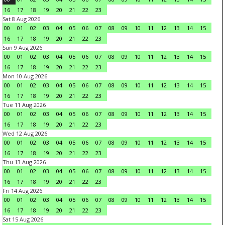
16
17
18
19
20
21
22
23
Sat 8 Aug 2026
00
01
02
03
04
05
06
07
08
09
10
11
12
13
14
15
16
17
18
19
20
21
22
23
Sun 9 Aug 2026
00
01
02
03
04
05
06
07
08
09
10
11
12
13
14
15
16
17
18
19
20
21
22
23
Mon 10 Aug 2026
00
01
02
03
04
05
06
07
08
09
10
11
12
13
14
15
16
17
18
19
20
21
22
23
Tue 11 Aug 2026
00
01
02
03
04
05
06
07
08
09
10
11
12
13
14
15
16
17
18
19
20
21
22
23
Wed 12 Aug 2026
00
01
02
03
04
05
06
07
08
09
10
11
12
13
14
15
16
17
18
19
20
21
22
23
Thu 13 Aug 2026
00
01
02
03
04
05
06
07
08
09
10
11
12
13
14
15
16
17
18
19
20
21
22
23
Fri 14 Aug 2026
00
01
02
03
04
05
06
07
08
09
10
11
12
13
14
15
16
17
18
19
20
21
22
23
Sat 15 Aug 2026