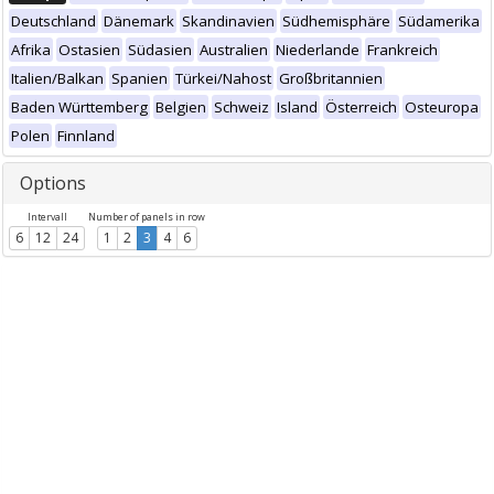
Deutschland
Dänemark
Skandinavien
Südhemisphäre
Südamerika
Afrika
Ostasien
Südasien
Australien
Niederlande
Frankreich
Italien/Balkan
Spanien
Türkei/Nahost
Großbritannien
Baden Württemberg
Belgien
Schweiz
Island
Österreich
Osteuropa
Polen
Finnland
Options
Intervall
Number of panels in row
6
12
24
1
2
3
4
6