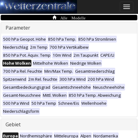
Toggle
naviga
Alle Modelle
Parameter
500 hPa Geopot. Höhe
850 hPa Temp.
850 hPa Stromlinien
Niederschlag
2m Temp
700 hPa Vertikalbew
850 hPa Pot. Äquiv. Temp
10m Wind
2m Taupunkt
CAPE/LI
Hohe Wolken
Mittelhohe Wolken
Niedrige Wolken
700 hPa Rel. Feuchte
Min/Max Temp.
Gesamtniederschlag
Spitzenwind
2m Rel. feuchte
300 hPa Wind
200 hPa Wind
Gesamtbedeckungsgrad
Gesamtschneehöhe
Neuschneehöhe
Gesamt-Neuschnee
Mittl. Wolken
850 hPa Temp. Abweichung
500 hPa Wind
50 hPa Temp
Schnee/Eis
Wellenhoehe
Niederschlagsform
Gebiet
Europa
Nordhemisphäre
Mitteleuropa
Alpen
Nordamerika