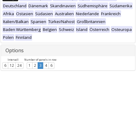
Deutschland
Dänemark
Skandinavien
Südhemisphäre
Südamerika
Afrika
Ostasien
Südasien
Australien
Niederlande
Frankreich
Italien/Balkan
Spanien
Türkei/Nahost
Großbritannien
Baden Württemberg
Belgien
Schweiz
Island
Österreich
Osteuropa
Polen
Finnland
Options
Intervall
Number of panels in row
6
12
24
1
2
3
4
6