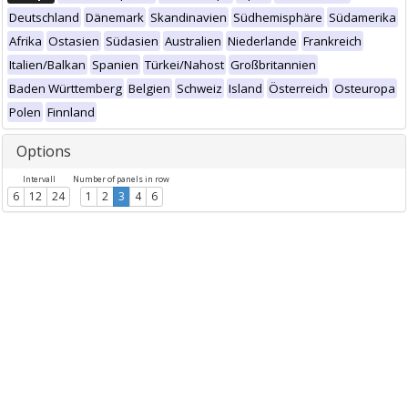
Deutschland
Dänemark
Skandinavien
Südhemisphäre
Südamerika
Afrika
Ostasien
Südasien
Australien
Niederlande
Frankreich
Italien/Balkan
Spanien
Türkei/Nahost
Großbritannien
Baden Württemberg
Belgien
Schweiz
Island
Österreich
Osteuropa
Polen
Finnland
Options
Intervall
Number of panels in row
6
12
24
1
2
3
4
6