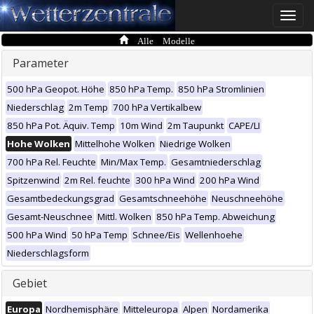
Toggle
naviga
Alle Modelle
Parameter
500 hPa Geopot. Höhe
850 hPa Temp.
850 hPa Stromlinien
Niederschlag
2m Temp
700 hPa Vertikalbew
850 hPa Pot. Äquiv. Temp
10m Wind
2m Taupunkt
CAPE/LI
Hohe Wolken
Mittelhohe Wolken
Niedrige Wolken
700 hPa Rel. Feuchte
Min/Max Temp.
Gesamtniederschlag
Spitzenwind
2m Rel. feuchte
300 hPa Wind
200 hPa Wind
Gesamtbedeckungsgrad
Gesamtschneehöhe
Neuschneehöhe
Gesamt-Neuschnee
Mittl. Wolken
850 hPa Temp. Abweichung
500 hPa Wind
50 hPa Temp
Schnee/Eis
Wellenhoehe
Niederschlagsform
Gebiet
Europa
Nordhemisphäre
Mitteleuropa
Alpen
Nordamerika