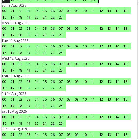
Sun 9 Aug 2026
00
01
02
03
04
05
06
07
08
09
10
11
12
13
14
15
16
17
18
19
20
21
22
23
Mon 10 Aug 2026
00
01
02
03
04
05
06
07
08
09
10
11
12
13
14
15
16
17
18
19
20
21
22
23
Tue 11 Aug 2026
00
01
02
03
04
05
06
07
08
09
10
11
12
13
14
15
16
17
18
19
20
21
22
23
Wed 12 Aug 2026
00
01
02
03
04
05
06
07
08
09
10
11
12
13
14
15
16
17
18
19
20
21
22
23
Thu 13 Aug 2026
00
01
02
03
04
05
06
07
08
09
10
11
12
13
14
15
16
17
18
19
20
21
22
23
Fri 14 Aug 2026
00
01
02
03
04
05
06
07
08
09
10
11
12
13
14
15
16
17
18
19
20
21
22
23
Sat 15 Aug 2026
00
01
02
03
04
05
06
07
08
09
10
11
12
13
14
15
16
17
18
19
20
21
22
23
Sun 16 Aug 2026
00
01
02
03
04
05
06
07
08
09
10
11
12
13
14
15