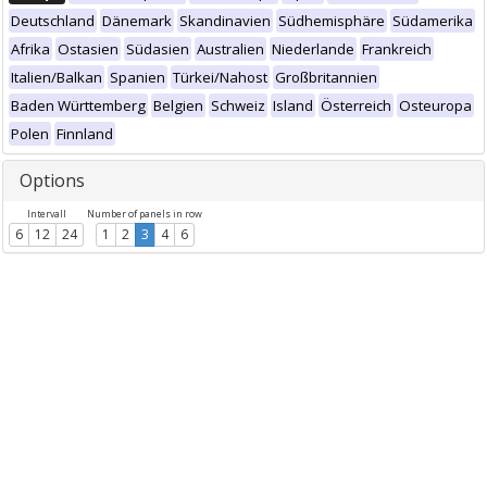
Deutschland
Dänemark
Skandinavien
Südhemisphäre
Südamerika
Afrika
Ostasien
Südasien
Australien
Niederlande
Frankreich
Italien/Balkan
Spanien
Türkei/Nahost
Großbritannien
Baden Württemberg
Belgien
Schweiz
Island
Österreich
Osteuropa
Polen
Finnland
Options
Intervall
Number of panels in row
6
12
24
1
2
3
4
6