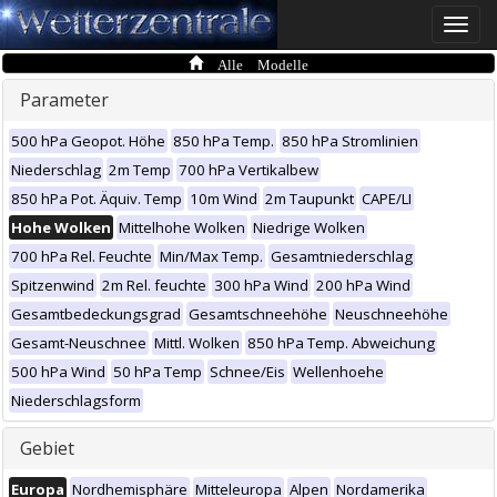
Toggle
naviga
Alle Modelle
Parameter
500 hPa Geopot. Höhe
850 hPa Temp.
850 hPa Stromlinien
Niederschlag
2m Temp
700 hPa Vertikalbew
850 hPa Pot. Äquiv. Temp
10m Wind
2m Taupunkt
CAPE/LI
Hohe Wolken
Mittelhohe Wolken
Niedrige Wolken
700 hPa Rel. Feuchte
Min/Max Temp.
Gesamtniederschlag
Spitzenwind
2m Rel. feuchte
300 hPa Wind
200 hPa Wind
Gesamtbedeckungsgrad
Gesamtschneehöhe
Neuschneehöhe
Gesamt-Neuschnee
Mittl. Wolken
850 hPa Temp. Abweichung
500 hPa Wind
50 hPa Temp
Schnee/Eis
Wellenhoehe
Niederschlagsform
Gebiet
Europa
Nordhemisphäre
Mitteleuropa
Alpen
Nordamerika