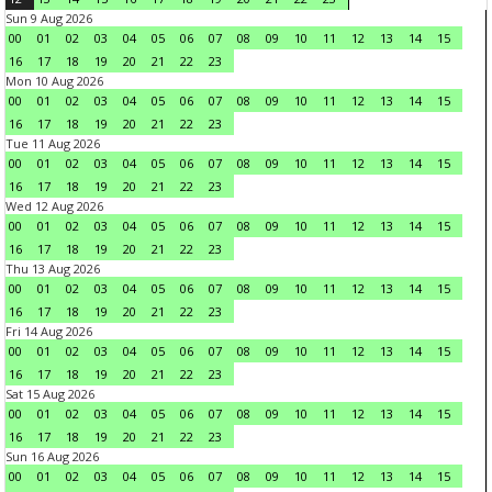
Sun 9 Aug 2026
00
01
02
03
04
05
06
07
08
09
10
11
12
13
14
15
16
17
18
19
20
21
22
23
Mon 10 Aug 2026
00
01
02
03
04
05
06
07
08
09
10
11
12
13
14
15
16
17
18
19
20
21
22
23
Tue 11 Aug 2026
00
01
02
03
04
05
06
07
08
09
10
11
12
13
14
15
16
17
18
19
20
21
22
23
Wed 12 Aug 2026
00
01
02
03
04
05
06
07
08
09
10
11
12
13
14
15
16
17
18
19
20
21
22
23
Thu 13 Aug 2026
00
01
02
03
04
05
06
07
08
09
10
11
12
13
14
15
16
17
18
19
20
21
22
23
Fri 14 Aug 2026
00
01
02
03
04
05
06
07
08
09
10
11
12
13
14
15
16
17
18
19
20
21
22
23
Sat 15 Aug 2026
00
01
02
03
04
05
06
07
08
09
10
11
12
13
14
15
16
17
18
19
20
21
22
23
Sun 16 Aug 2026
00
01
02
03
04
05
06
07
08
09
10
11
12
13
14
15