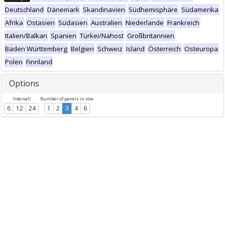
Deutschland
Dänemark
Skandinavien
Südhemisphäre
Südamerika
Afrika
Ostasien
Südasien
Australien
Niederlande
Frankreich
Italien/Balkan
Spanien
Türkei/Nahost
Großbritannien
Baden Württemberg
Belgien
Schweiz
Island
Österreich
Osteuropa
Polen
Finnland
Options
Intervall
Number of panels in row
6
12
24
1
2
3
4
6