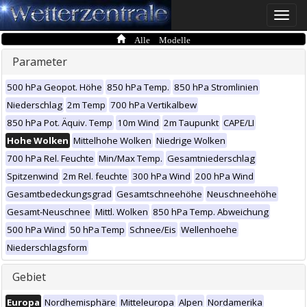
Toggle
naviga
Alle Modelle
Parameter
500 hPa Geopot. Höhe
850 hPa Temp.
850 hPa Stromlinien
Niederschlag
2m Temp
700 hPa Vertikalbew
850 hPa Pot. Äquiv. Temp
10m Wind
2m Taupunkt
CAPE/LI
Hohe Wolken
Mittelhohe Wolken
Niedrige Wolken
700 hPa Rel. Feuchte
Min/Max Temp.
Gesamtniederschlag
Spitzenwind
2m Rel. feuchte
300 hPa Wind
200 hPa Wind
Gesamtbedeckungsgrad
Gesamtschneehöhe
Neuschneehöhe
Gesamt-Neuschnee
Mittl. Wolken
850 hPa Temp. Abweichung
500 hPa Wind
50 hPa Temp
Schnee/Eis
Wellenhoehe
Niederschlagsform
Gebiet
Europa
Nordhemisphäre
Mitteleuropa
Alpen
Nordamerika