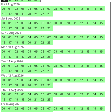
Fri 7 Aug 2026
00
01
02
03
04
05
06
07
08
09
10
11
12
13
14
15
16
17
18
19
20
21
22
23
Sat 8 Aug 2026
00
01
02
03
04
05
06
07
08
09
10
11
12
13
14
15
16
17
18
19
20
21
22
23
Sun 9 Aug 2026
00
01
02
03
04
05
06
07
08
09
10
11
12
13
14
15
16
17
18
19
20
21
22
23
Mon 10 Aug 2026
00
01
02
03
04
05
06
07
08
09
10
11
12
13
14
15
16
17
18
19
20
21
22
23
Tue 11 Aug 2026
00
01
02
03
04
05
06
07
08
09
10
11
12
13
14
15
16
17
18
19
20
21
22
23
Wed 12 Aug 2026
00
01
02
03
04
05
06
07
08
09
10
11
12
13
14
15
16
17
18
19
20
21
22
23
Thu 13 Aug 2026
00
01
02
03
04
05
06
07
08
09
10
11
12
13
14
15
16
17
18
19
20
21
22
23
Fri 14 Aug 2026
00
01
02
03
04
05
06
07
08
09
10
11
12
13
14
15