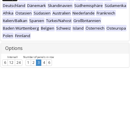
Deutschland
Dänemark
Skandinavien
Südhemisphäre
Südamerika
Afrika
Ostasien
Südasien
Australien
Niederlande
Frankreich
Italien/Balkan
Spanien
Türkei/Nahost
Großbritannien
Baden Württemberg
Belgien
Schweiz
Island
Österreich
Osteuropa
Polen
Finnland
Options
Intervall
Number of panels in row
6
12
24
1
2
3
4
6