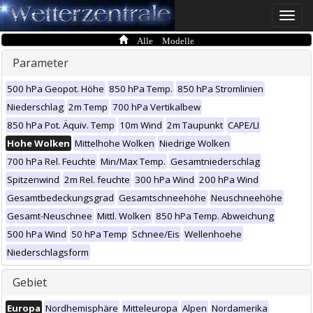
Toggle
naviga
Alle Modelle
Parameter
500 hPa Geopot. Höhe
850 hPa Temp.
850 hPa Stromlinien
Niederschlag
2m Temp
700 hPa Vertikalbew
850 hPa Pot. Äquiv. Temp
10m Wind
2m Taupunkt
CAPE/LI
Hohe Wolken
Mittelhohe Wolken
Niedrige Wolken
700 hPa Rel. Feuchte
Min/Max Temp.
Gesamtniederschlag
Spitzenwind
2m Rel. feuchte
300 hPa Wind
200 hPa Wind
Gesamtbedeckungsgrad
Gesamtschneehöhe
Neuschneehöhe
Gesamt-Neuschnee
Mittl. Wolken
850 hPa Temp. Abweichung
500 hPa Wind
50 hPa Temp
Schnee/Eis
Wellenhoehe
Niederschlagsform
Gebiet
Europa
Nordhemisphäre
Mitteleuropa
Alpen
Nordamerika