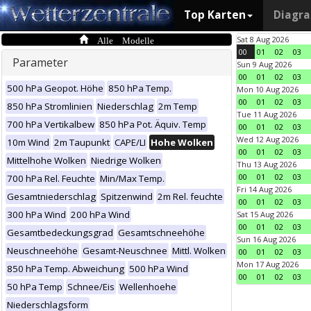
Top Karten
Diagr
Alle Modelle
Sat 8 Aug 2026
00
01
02
03
Parameter
Sun 9 Aug 2026
00
01
02
03
500 hPa Geopot. Höhe
850 hPa Temp.
Mon 10 Aug 2026
00
01
02
03
850 hPa Stromlinien
Niederschlag
2m Temp
Tue 11 Aug 2026
700 hPa Vertikalbew
850 hPa Pot. Äquiv. Temp
00
01
02
03
Wed 12 Aug 2026
10m Wind
2m Taupunkt
CAPE/LI
Hohe Wolken
00
01
02
03
Mittelhohe Wolken
Niedrige Wolken
Thu 13 Aug 2026
00
01
02
03
700 hPa Rel. Feuchte
Min/Max Temp.
Fri 14 Aug 2026
Gesamtniederschlag
Spitzenwind
2m Rel. feuchte
00
01
02
03
300 hPa Wind
200 hPa Wind
Sat 15 Aug 2026
00
01
02
03
Gesamtbedeckungsgrad
Gesamtschneehöhe
Sun 16 Aug 2026
Neuschneehöhe
Gesamt-Neuschnee
Mittl. Wolken
00
01
02
03
Mon 17 Aug 2026
850 hPa Temp. Abweichung
500 hPa Wind
00
01
02
03
50 hPa Temp
Schnee/Eis
Wellenhoehe
Niederschlagsform