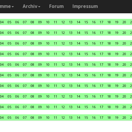
amme
Archiv
Forum
Impressum
04
05
06
07
08
09
10
11
12
13
14
15
16
17
18
19
20
2
04
05
06
07
08
09
10
11
12
13
14
15
16
17
18
19
20
2
04
05
06
07
08
09
10
11
12
13
14
15
16
17
18
19
20
2
04
05
06
07
08
09
10
11
12
13
14
15
16
17
18
19
20
2
04
05
06
07
08
09
10
11
12
13
14
15
16
17
18
19
20
2
04
05
06
07
08
09
10
11
12
13
14
15
16
17
18
19
20
2
04
05
06
07
08
09
10
11
12
13
14
15
16
17
18
19
20
2
04
05
06
07
08
09
10
11
12
13
14
15
16
17
18
19
20
2
04
05
06
07
08
09
10
11
12
13
14
15
16
17
18
19
20
2
04
05
06
07
08
09
10
11
12
13
14
15
16
17
18
19
20
2