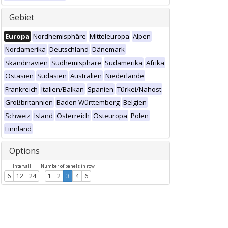
Gebiet
Europa
Nordhemisphäre
Mitteleuropa
Alpen
Nordamerika
Deutschland
Dänemark
Skandinavien
Südhemisphäre
Südamerika
Afrika
Ostasien
Südasien
Australien
Niederlande
Frankreich
Italien/Balkan
Spanien
Türkei/Nahost
Großbritannien
Baden Württemberg
Belgien
Schweiz
Island
Österreich
Osteuropa
Polen
Finnland
Options
Intervall
Number of panels in row
6
12
24
1
2
3
4
6