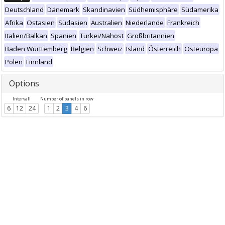
Deutschland
Dänemark
Skandinavien
Südhemisphäre
Südamerika
Afrika
Ostasien
Südasien
Australien
Niederlande
Frankreich
Italien/Balkan
Spanien
Türkei/Nahost
Großbritannien
Baden Württemberg
Belgien
Schweiz
Island
Österreich
Osteuropa
Polen
Finnland
Options
Intervall
Number of panels in row
6
12
24
1
2
3
4
6