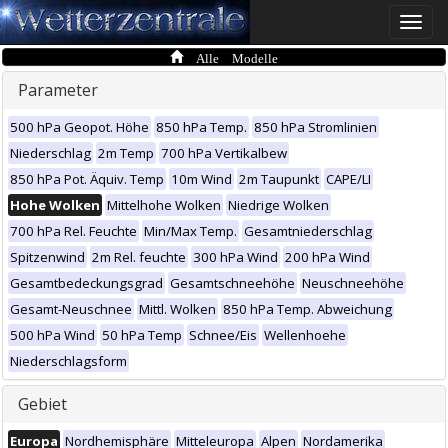
Toggle
naviga
Alle Modelle
Parameter
500 hPa Geopot. Höhe
850 hPa Temp.
850 hPa Stromlinien
Niederschlag
2m Temp
700 hPa Vertikalbew
850 hPa Pot. Äquiv. Temp
10m Wind
2m Taupunkt
CAPE/LI
Hohe Wolken
Mittelhohe Wolken
Niedrige Wolken
700 hPa Rel. Feuchte
Min/Max Temp.
Gesamtniederschlag
Spitzenwind
2m Rel. feuchte
300 hPa Wind
200 hPa Wind
Gesamtbedeckungsgrad
Gesamtschneehöhe
Neuschneehöhe
Gesamt-Neuschnee
Mittl. Wolken
850 hPa Temp. Abweichung
500 hPa Wind
50 hPa Temp
Schnee/Eis
Wellenhoehe
Niederschlagsform
Gebiet
Europa
Nordhemisphäre
Mitteleuropa
Alpen
Nordamerika