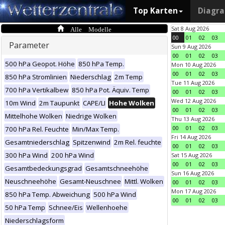
Top Karten
Diagr
Alle Modelle
Sat 8 Aug 2026
00
01
02
03
Parameter
Sun 9 Aug 2026
00
01
02
03
500 hPa Geopot. Höhe
850 hPa Temp.
Mon 10 Aug 2026
00
01
02
03
850 hPa Stromlinien
Niederschlag
2m Temp
Tue 11 Aug 2026
700 hPa Vertikalbew
850 hPa Pot. Äquiv. Temp
00
01
02
03
Wed 12 Aug 2026
10m Wind
2m Taupunkt
CAPE/LI
Hohe Wolken
00
01
02
03
Mittelhohe Wolken
Niedrige Wolken
Thu 13 Aug 2026
00
01
02
03
700 hPa Rel. Feuchte
Min/Max Temp.
Fri 14 Aug 2026
Gesamtniederschlag
Spitzenwind
2m Rel. feuchte
00
01
02
03
300 hPa Wind
200 hPa Wind
Sat 15 Aug 2026
00
01
02
03
Gesamtbedeckungsgrad
Gesamtschneehöhe
Sun 16 Aug 2026
Neuschneehöhe
Gesamt-Neuschnee
Mittl. Wolken
00
01
02
03
Mon 17 Aug 2026
850 hPa Temp. Abweichung
500 hPa Wind
00
01
02
03
50 hPa Temp
Schnee/Eis
Wellenhoehe
Niederschlagsform