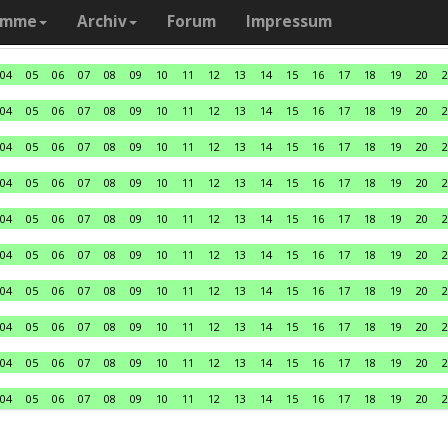
amme
Archiv
Forum
Impressum
04
05
06
07
08
09
10
11
12
13
14
15
16
17
18
19
20
2
04
05
06
07
08
09
10
11
12
13
14
15
16
17
18
19
20
2
04
05
06
07
08
09
10
11
12
13
14
15
16
17
18
19
20
2
04
05
06
07
08
09
10
11
12
13
14
15
16
17
18
19
20
2
04
05
06
07
08
09
10
11
12
13
14
15
16
17
18
19
20
2
04
05
06
07
08
09
10
11
12
13
14
15
16
17
18
19
20
2
04
05
06
07
08
09
10
11
12
13
14
15
16
17
18
19
20
2
04
05
06
07
08
09
10
11
12
13
14
15
16
17
18
19
20
2
04
05
06
07
08
09
10
11
12
13
14
15
16
17
18
19
20
2
04
05
06
07
08
09
10
11
12
13
14
15
16
17
18
19
20
2