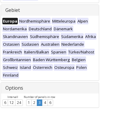
Gebiet
Europa
Nordhemisphäre
Mitteleuropa
Alpen
Nordamerika
Deutschland
Dänemark
Skandinavien
Südhemisphäre
Südamerika
Afrika
Ostasien
Südasien
Australien
Niederlande
Frankreich
Italien/Balkan
Spanien
Türkei/Nahost
Großbritannien
Baden Württemberg
Belgien
Schweiz
Island
Österreich
Osteuropa
Polen
Finnland
Options
Intervall
Number of panels in row
6
12
24
1
2
3
4
6