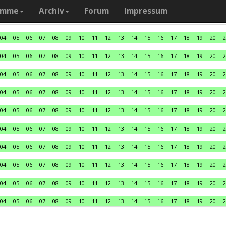
amme
Archiv
Forum
Impressum
04
05
06
07
08
09
10
11
12
13
14
15
16
17
18
19
20
2
04
05
06
07
08
09
10
11
12
13
14
15
16
17
18
19
20
2
04
05
06
07
08
09
10
11
12
13
14
15
16
17
18
19
20
2
04
05
06
07
08
09
10
11
12
13
14
15
16
17
18
19
20
2
04
05
06
07
08
09
10
11
12
13
14
15
16
17
18
19
20
2
04
05
06
07
08
09
10
11
12
13
14
15
16
17
18
19
20
2
04
05
06
07
08
09
10
11
12
13
14
15
16
17
18
19
20
2
04
05
06
07
08
09
10
11
12
13
14
15
16
17
18
19
20
2
04
05
06
07
08
09
10
11
12
13
14
15
16
17
18
19
20
2
04
05
06
07
08
09
10
11
12
13
14
15
16
17
18
19
20
2