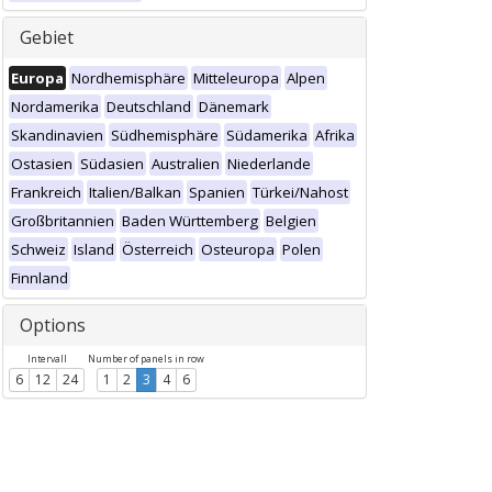
Gebiet
Europa
Nordhemisphäre
Mitteleuropa
Alpen
Nordamerika
Deutschland
Dänemark
Skandinavien
Südhemisphäre
Südamerika
Afrika
Ostasien
Südasien
Australien
Niederlande
Frankreich
Italien/Balkan
Spanien
Türkei/Nahost
Großbritannien
Baden Württemberg
Belgien
Schweiz
Island
Österreich
Osteuropa
Polen
Finnland
Options
Intervall
Number of panels in row
6
12
24
1
2
3
4
6