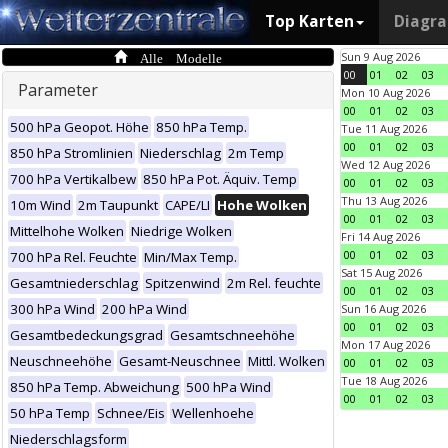
Top Karten
Diagr
Alle Modelle
Sun 9 Aug 2026
00
01
02
03
Parameter
Mon 10 Aug 2026
00
01
02
03
500 hPa Geopot. Höhe
850 hPa Temp.
Tue 11 Aug 2026
00
01
02
03
850 hPa Stromlinien
Niederschlag
2m Temp
Wed 12 Aug 2026
700 hPa Vertikalbew
850 hPa Pot. Äquiv. Temp
00
01
02
03
Thu 13 Aug 2026
10m Wind
2m Taupunkt
CAPE/LI
Hohe Wolken
00
01
02
03
Mittelhohe Wolken
Niedrige Wolken
Fri 14 Aug 2026
00
01
02
03
700 hPa Rel. Feuchte
Min/Max Temp.
Sat 15 Aug 2026
Gesamtniederschlag
Spitzenwind
2m Rel. feuchte
00
01
02
03
300 hPa Wind
200 hPa Wind
Sun 16 Aug 2026
00
01
02
03
Gesamtbedeckungsgrad
Gesamtschneehöhe
Mon 17 Aug 2026
Neuschneehöhe
Gesamt-Neuschnee
Mittl. Wolken
00
01
02
03
Tue 18 Aug 2026
850 hPa Temp. Abweichung
500 hPa Wind
00
01
02
03
50 hPa Temp
Schnee/Eis
Wellenhoehe
Niederschlagsform