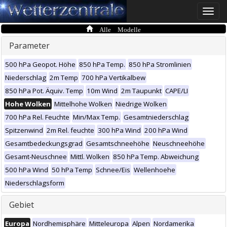
Toggle
naviga
Alle Modelle
Parameter
500 hPa Geopot. Höhe
850 hPa Temp.
850 hPa Stromlinien
Niederschlag
2m Temp
700 hPa Vertikalbew
850 hPa Pot. Äquiv. Temp
10m Wind
2m Taupunkt
CAPE/LI
Hohe Wolken
Mittelhohe Wolken
Niedrige Wolken
700 hPa Rel. Feuchte
Min/Max Temp.
Gesamtniederschlag
Spitzenwind
2m Rel. feuchte
300 hPa Wind
200 hPa Wind
Gesamtbedeckungsgrad
Gesamtschneehöhe
Neuschneehöhe
Gesamt-Neuschnee
Mittl. Wolken
850 hPa Temp. Abweichung
500 hPa Wind
50 hPa Temp
Schnee/Eis
Wellenhoehe
Niederschlagsform
Gebiet
Europa
Nordhemisphäre
Mitteleuropa
Alpen
Nordamerika