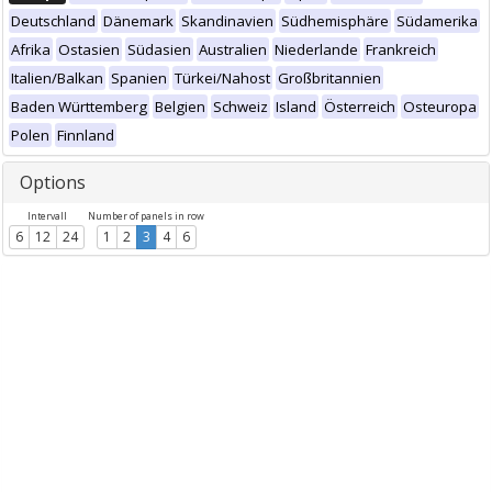
Deutschland
Dänemark
Skandinavien
Südhemisphäre
Südamerika
Afrika
Ostasien
Südasien
Australien
Niederlande
Frankreich
Italien/Balkan
Spanien
Türkei/Nahost
Großbritannien
Baden Württemberg
Belgien
Schweiz
Island
Österreich
Osteuropa
Polen
Finnland
Options
Intervall
Number of panels in row
6
12
24
1
2
3
4
6