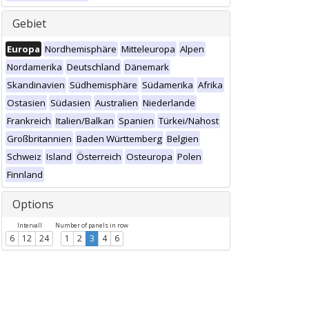
Gebiet
Europa
Nordhemisphäre
Mitteleuropa
Alpen
Nordamerika
Deutschland
Dänemark
Skandinavien
Südhemisphäre
Südamerika
Afrika
Ostasien
Südasien
Australien
Niederlande
Frankreich
Italien/Balkan
Spanien
Türkei/Nahost
Großbritannien
Baden Württemberg
Belgien
Schweiz
Island
Österreich
Osteuropa
Polen
Finnland
Options
Intervall
Number of panels in row
6
12
24
1
2
3
4
6