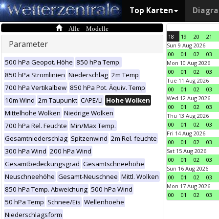
Top Karten
Diagr
Alle Modelle
18
19
20
21
Parameter
Sun 9 Aug 2026
00
01
02
03
500 hPa Geopot. Höhe
850 hPa Temp.
Mon 10 Aug 2026
00
01
02
03
850 hPa Stromlinien
Niederschlag
2m Temp
Tue 11 Aug 2026
700 hPa Vertikalbew
850 hPa Pot. Äquiv. Temp
00
01
02
03
Wed 12 Aug 2026
10m Wind
2m Taupunkt
CAPE/LI
Hohe Wolken
00
01
02
03
Mittelhohe Wolken
Niedrige Wolken
Thu 13 Aug 2026
00
01
02
03
700 hPa Rel. Feuchte
Min/Max Temp.
Fri 14 Aug 2026
Gesamtniederschlag
Spitzenwind
2m Rel. feuchte
00
01
02
03
300 hPa Wind
200 hPa Wind
Sat 15 Aug 2026
00
01
02
03
Gesamtbedeckungsgrad
Gesamtschneehöhe
Sun 16 Aug 2026
Neuschneehöhe
Gesamt-Neuschnee
Mittl. Wolken
00
01
02
03
Mon 17 Aug 2026
850 hPa Temp. Abweichung
500 hPa Wind
00
01
02
03
50 hPa Temp
Schnee/Eis
Wellenhoehe
Niederschlagsform