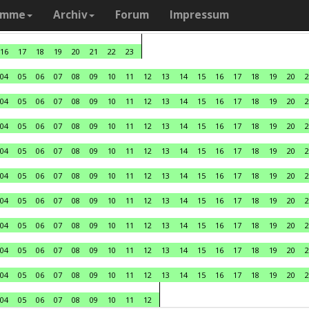
amme
Archiv
Forum
Impressum
16
17
18
19
20
21
22
23
04
05
06
07
08
09
10
11
12
13
14
15
16
17
18
19
20
2
04
05
06
07
08
09
10
11
12
13
14
15
16
17
18
19
20
2
04
05
06
07
08
09
10
11
12
13
14
15
16
17
18
19
20
2
04
05
06
07
08
09
10
11
12
13
14
15
16
17
18
19
20
2
04
05
06
07
08
09
10
11
12
13
14
15
16
17
18
19
20
2
04
05
06
07
08
09
10
11
12
13
14
15
16
17
18
19
20
2
04
05
06
07
08
09
10
11
12
13
14
15
16
17
18
19
20
2
04
05
06
07
08
09
10
11
12
13
14
15
16
17
18
19
20
2
04
05
06
07
08
09
10
11
12
13
14
15
16
17
18
19
20
2
04
05
06
07
08
09
10
11
12