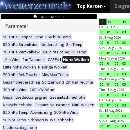
Top Karten
Diagr
Alle Modelle
12
13
14
15
Parameter
Fri 7 Aug 2026
00
01
02
03
500 hPa Geopot. Höhe
850 hPa Temp.
Sat 8 Aug 2026
00
01
02
03
850 hPa Stromlinien
Niederschlag
2m Temp
Sun 9 Aug 2026
700 hPa Vertikalbew
850 hPa Pot. Äquiv. Temp
00
01
02
03
Mon 10 Aug 2026
10m Wind
2m Taupunkt
CAPE/LI
Hohe Wolken
00
01
02
03
Mittelhohe Wolken
Niedrige Wolken
Tue 11 Aug 2026
00
01
02
03
700 hPa Rel. Feuchte
Min/Max Temp.
Wed 12 Aug 2026
Gesamtniederschlag
Spitzenwind
2m Rel. feuchte
00
01
02
03
300 hPa Wind
200 hPa Wind
Thu 13 Aug 2026
00
01
02
03
Gesamtbedeckungsgrad
Gesamtschneehöhe
Fri 14 Aug 2026
Neuschneehöhe
Gesamt-Neuschnee
Mittl. Wolken
00
01
02
03
Sat 15 Aug 2026
850 hPa Temp. Abweichung
500 hPa Wind
00
01
02
03
50 hPa Temp
Schnee/Eis
Wellenhoehe
Sun 16 Aug 2026
00
01
02
03
Niederschlagsform