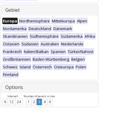
Gebiet
Europa
Nordhemisphäre
Mitteleuropa
Alpen
Nordamerika
Deutschland
Dänemark
Skandinavien
Südhemisphäre
Südamerika
Afrika
Ostasien
Südasien
Australien
Niederlande
Frankreich
Italien/Balkan
Spanien
Türkei/Nahost
Großbritannien
Baden Württemberg
Belgien
Schweiz
Island
Österreich
Osteuropa
Polen
Finnland
Options
Intervall
Number of panels in row
6
12
24
1
2
3
4
6