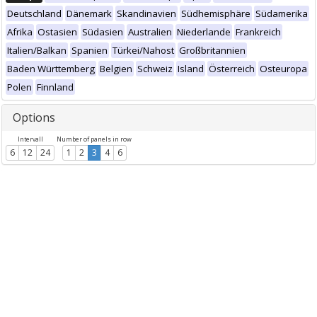
Deutschland
Dänemark
Skandinavien
Südhemisphäre
Südamerika
Afrika
Ostasien
Südasien
Australien
Niederlande
Frankreich
Italien/Balkan
Spanien
Türkei/Nahost
Großbritannien
Baden Württemberg
Belgien
Schweiz
Island
Österreich
Osteuropa
Polen
Finnland
Options
Intervall
Number of panels in row
6
12
24
1
2
3
4
6