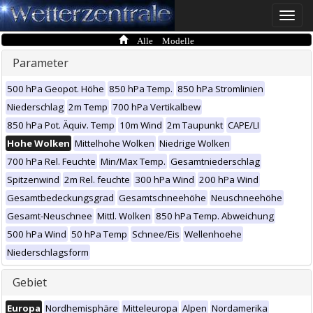
Toggle
naviga
Alle Modelle
Parameter
500 hPa Geopot. Höhe
850 hPa Temp.
850 hPa Stromlinien
Niederschlag
2m Temp
700 hPa Vertikalbew
850 hPa Pot. Äquiv. Temp
10m Wind
2m Taupunkt
CAPE/LI
Hohe Wolken
Mittelhohe Wolken
Niedrige Wolken
700 hPa Rel. Feuchte
Min/Max Temp.
Gesamtniederschlag
Spitzenwind
2m Rel. feuchte
300 hPa Wind
200 hPa Wind
Gesamtbedeckungsgrad
Gesamtschneehöhe
Neuschneehöhe
Gesamt-Neuschnee
Mittl. Wolken
850 hPa Temp. Abweichung
500 hPa Wind
50 hPa Temp
Schnee/Eis
Wellenhoehe
Niederschlagsform
Gebiet
Europa
Nordhemisphäre
Mitteleuropa
Alpen
Nordamerika