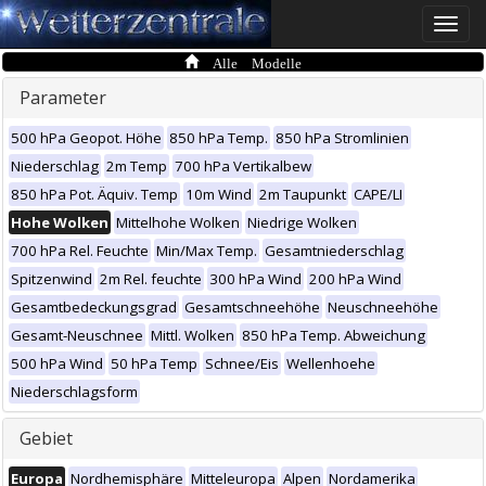
Toggle
naviga
Alle Modelle
Parameter
500 hPa Geopot. Höhe
850 hPa Temp.
850 hPa Stromlinien
Niederschlag
2m Temp
700 hPa Vertikalbew
850 hPa Pot. Äquiv. Temp
10m Wind
2m Taupunkt
CAPE/LI
Hohe Wolken
Mittelhohe Wolken
Niedrige Wolken
700 hPa Rel. Feuchte
Min/Max Temp.
Gesamtniederschlag
Spitzenwind
2m Rel. feuchte
300 hPa Wind
200 hPa Wind
Gesamtbedeckungsgrad
Gesamtschneehöhe
Neuschneehöhe
Gesamt-Neuschnee
Mittl. Wolken
850 hPa Temp. Abweichung
500 hPa Wind
50 hPa Temp
Schnee/Eis
Wellenhoehe
Niederschlagsform
Gebiet
Europa
Nordhemisphäre
Mitteleuropa
Alpen
Nordamerika