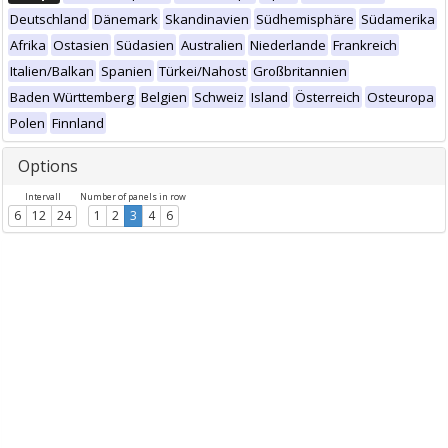
Deutschland
Dänemark
Skandinavien
Südhemisphäre
Südamerika
Afrika
Ostasien
Südasien
Australien
Niederlande
Frankreich
Italien/Balkan
Spanien
Türkei/Nahost
Großbritannien
Baden Württemberg
Belgien
Schweiz
Island
Österreich
Osteuropa
Polen
Finnland
Options
Intervall
Number of panels in row
6
12
24
1
2
3
4
6