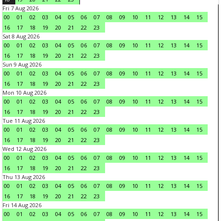
Fri 7 Aug 2026
00
01
02
03
04
05
06
07
08
09
10
11
12
13
14
15
16
17
18
19
20
21
22
23
Sat 8 Aug 2026
00
01
02
03
04
05
06
07
08
09
10
11
12
13
14
15
16
17
18
19
20
21
22
23
Sun 9 Aug 2026
00
01
02
03
04
05
06
07
08
09
10
11
12
13
14
15
16
17
18
19
20
21
22
23
Mon 10 Aug 2026
00
01
02
03
04
05
06
07
08
09
10
11
12
13
14
15
16
17
18
19
20
21
22
23
Tue 11 Aug 2026
00
01
02
03
04
05
06
07
08
09
10
11
12
13
14
15
16
17
18
19
20
21
22
23
Wed 12 Aug 2026
00
01
02
03
04
05
06
07
08
09
10
11
12
13
14
15
16
17
18
19
20
21
22
23
Thu 13 Aug 2026
00
01
02
03
04
05
06
07
08
09
10
11
12
13
14
15
16
17
18
19
20
21
22
23
Fri 14 Aug 2026
00
01
02
03
04
05
06
07
08
09
10
11
12
13
14
15