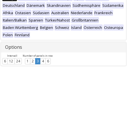
Deutschland
Dänemark
Skandinavien
Südhemisphäre
Südamerika
Afrika
Ostasien
Südasien
Australien
Niederlande
Frankreich
Italien/Balkan
Spanien
Türkei/Nahost
Großbritannien
Baden Württemberg
Belgien
Schweiz
Island
Österreich
Osteuropa
Polen
Finnland
Options
Intervall
Number of panels in row
6
12
24
1
2
3
4
6