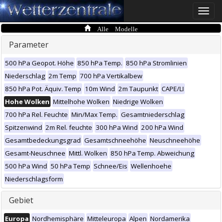
Toggle
naviga
Alle Modelle
Parameter
500 hPa Geopot. Höhe
850 hPa Temp.
850 hPa Stromlinien
Niederschlag
2m Temp
700 hPa Vertikalbew
850 hPa Pot. Äquiv. Temp
10m Wind
2m Taupunkt
CAPE/LI
Hohe Wolken
Mittelhohe Wolken
Niedrige Wolken
700 hPa Rel. Feuchte
Min/Max Temp.
Gesamtniederschlag
Spitzenwind
2m Rel. feuchte
300 hPa Wind
200 hPa Wind
Gesamtbedeckungsgrad
Gesamtschneehöhe
Neuschneehöhe
Gesamt-Neuschnee
Mittl. Wolken
850 hPa Temp. Abweichung
500 hPa Wind
50 hPa Temp
Schnee/Eis
Wellenhoehe
Niederschlagsform
Gebiet
Europa
Nordhemisphäre
Mitteleuropa
Alpen
Nordamerika