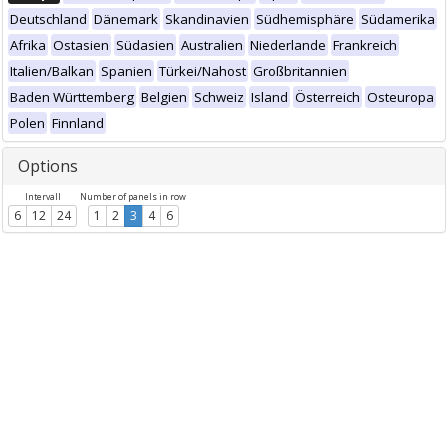
Deutschland
Dänemark
Skandinavien
Südhemisphäre
Südamerika
Afrika
Ostasien
Südasien
Australien
Niederlande
Frankreich
Italien/Balkan
Spanien
Türkei/Nahost
Großbritannien
Baden Württemberg
Belgien
Schweiz
Island
Österreich
Osteuropa
Polen
Finnland
Options
Intervall
Number of panels in row
6
12
24
1
2
3
4
6