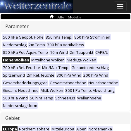
Toggle
naviga
Alle Modelle
Parameter
500 hPa Geopot. Höhe
850 hPa Temp.
850 hPa Stromlinien
Niederschlag
2m Temp
700 hPa Vertikalbew
850 hPa Pot. Äquiv. Temp
10m Wind
2m Taupunkt
CAPE/LI
Hohe Wolken
Mittelhohe Wolken
Niedrige Wolken
700 hPa Rel. Feuchte
Min/Max Temp.
Gesamtniederschlag
Spitzenwind
2m Rel. feuchte
300 hPa Wind
200 hPa Wind
Gesamtbedeckungsgrad
Gesamtschneehöhe
Neuschneehöhe
Gesamt-Neuschnee
Mittl. Wolken
850 hPa Temp. Abweichung
500 hPa Wind
50 hPa Temp
Schnee/Eis
Wellenhoehe
Niederschlagsform
Gebiet
Europa
Nordhemisphäre
Mitteleuropa
Alpen
Nordamerika