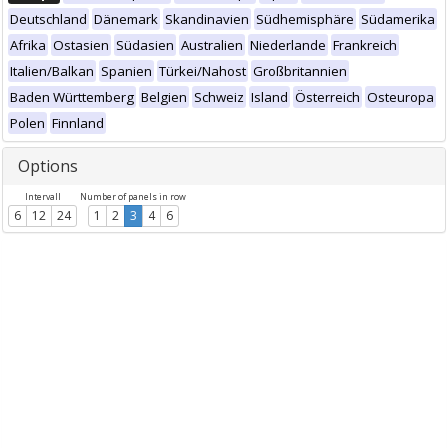
Deutschland
Dänemark
Skandinavien
Südhemisphäre
Südamerika
Afrika
Ostasien
Südasien
Australien
Niederlande
Frankreich
Italien/Balkan
Spanien
Türkei/Nahost
Großbritannien
Baden Württemberg
Belgien
Schweiz
Island
Österreich
Osteuropa
Polen
Finnland
Options
Intervall
Number of panels in row
6
12
24
1
2
3
4
6