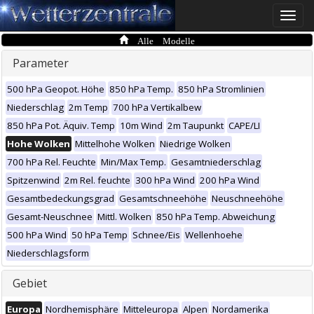
Toggle
naviga
Alle Modelle
Parameter
500 hPa Geopot. Höhe
850 hPa Temp.
850 hPa Stromlinien
Niederschlag
2m Temp
700 hPa Vertikalbew
850 hPa Pot. Äquiv. Temp
10m Wind
2m Taupunkt
CAPE/LI
Hohe Wolken
Mittelhohe Wolken
Niedrige Wolken
700 hPa Rel. Feuchte
Min/Max Temp.
Gesamtniederschlag
Spitzenwind
2m Rel. feuchte
300 hPa Wind
200 hPa Wind
Gesamtbedeckungsgrad
Gesamtschneehöhe
Neuschneehöhe
Gesamt-Neuschnee
Mittl. Wolken
850 hPa Temp. Abweichung
500 hPa Wind
50 hPa Temp
Schnee/Eis
Wellenhoehe
Niederschlagsform
Gebiet
Europa
Nordhemisphäre
Mitteleuropa
Alpen
Nordamerika