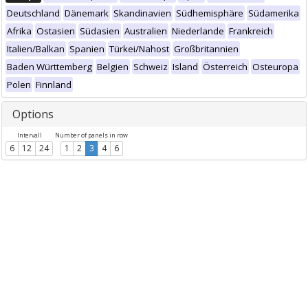
Deutschland
Dänemark
Skandinavien
Südhemisphäre
Südamerika
Afrika
Ostasien
Südasien
Australien
Niederlande
Frankreich
Italien/Balkan
Spanien
Türkei/Nahost
Großbritannien
Baden Württemberg
Belgien
Schweiz
Island
Österreich
Osteuropa
Polen
Finnland
Options
Intervall
Number of panels in row
6
12
24
1
2
3
4
6