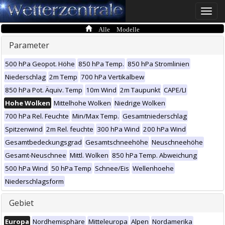
Toggle
naviga
Alle Modelle
Parameter
500 hPa Geopot. Höhe
850 hPa Temp.
850 hPa Stromlinien
Niederschlag
2m Temp
700 hPa Vertikalbew
850 hPa Pot. Äquiv. Temp
10m Wind
2m Taupunkt
CAPE/LI
Hohe Wolken
Mittelhohe Wolken
Niedrige Wolken
700 hPa Rel. Feuchte
Min/Max Temp.
Gesamtniederschlag
Spitzenwind
2m Rel. feuchte
300 hPa Wind
200 hPa Wind
Gesamtbedeckungsgrad
Gesamtschneehöhe
Neuschneehöhe
Gesamt-Neuschnee
Mittl. Wolken
850 hPa Temp. Abweichung
500 hPa Wind
50 hPa Temp
Schnee/Eis
Wellenhoehe
Niederschlagsform
Gebiet
Europa
Nordhemisphäre
Mitteleuropa
Alpen
Nordamerika