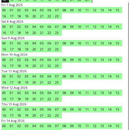
Fri 7 Aug 2026
00
01
02
03
04
05
06
07
08
09
10
11
12
13
14
15
16
17
18
19
20
21
22
23
Sat 8 Aug 2026
00
01
02
03
04
05
06
07
08
09
10
11
12
13
14
15
16
17
18
19
20
21
22
23
Sun 9 Aug 2026
00
01
02
03
04
05
06
07
08
09
10
11
12
13
14
15
16
17
18
19
20
21
22
23
Mon 10 Aug 2026
00
01
02
03
04
05
06
07
08
09
10
11
12
13
14
15
16
17
18
19
20
21
22
23
Tue 11 Aug 2026
00
01
02
03
04
05
06
07
08
09
10
11
12
13
14
15
16
17
18
19
20
21
22
23
Wed 12 Aug 2026
00
01
02
03
04
05
06
07
08
09
10
11
12
13
14
15
16
17
18
19
20
21
22
23
Thu 13 Aug 2026
00
01
02
03
04
05
06
07
08
09
10
11
12
13
14
15
16
17
18
19
20
21
22
23
Fri 14 Aug 2026
00
01
02
03
04
05
06
07
08
09
10
11
12
13
14
15