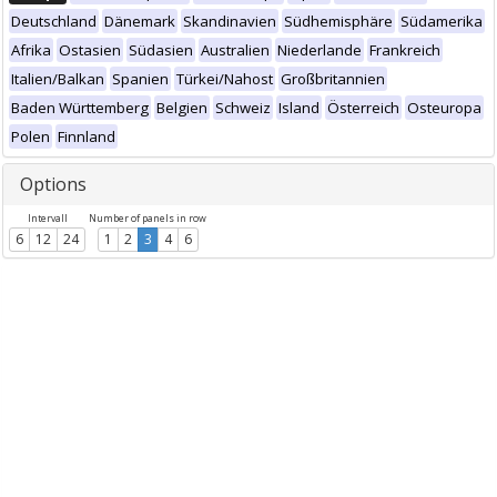
Deutschland
Dänemark
Skandinavien
Südhemisphäre
Südamerika
Afrika
Ostasien
Südasien
Australien
Niederlande
Frankreich
Italien/Balkan
Spanien
Türkei/Nahost
Großbritannien
Baden Württemberg
Belgien
Schweiz
Island
Österreich
Osteuropa
Polen
Finnland
Options
Intervall
Number of panels in row
6
12
24
1
2
3
4
6