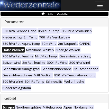
Toggle
naviga
Alle Modelle
Parameter
500 hPa Geopot. Höhe
850 hPa Temp.
850 hPa Stromlinien
Niederschlag
2m Temp
700 hPa Vertikalbew
850 hPa Pot. Äquiv. Temp
10m Wind
2m Taupunkt
CAPE/LI
Hohe Wolken
Mittelhohe Wolken
Niedrige Wolken
700 hPa Rel. Feuchte
Min/Max Temp.
Gesamtniederschlag
Spitzenwind
2m Rel. feuchte
300 hPa Wind
200 hPa Wind
Gesamtbedeckungsgrad
Gesamtschneehöhe
Neuschneehöhe
Gesamt-Neuschnee
Mittl. Wolken
850 hPa Temp. Abweichung
500 hPa Wind
50 hPa Temp
Schnee/Eis
Wellenhoehe
Niederschlagsform
Gebiet
Europa
Nordhemisphäre
Mitteleuropa
Alpen
Nordamerika