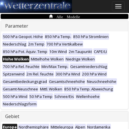
Toggle
naviga
Alle Modelle
Parameter
500 hPa Geopot. Höhe
850 hPa Temp.
850 hPa Stromlinien
Niederschlag
2m Temp
700 hPa Vertikalbew
850 hPa Pot. Äquiv. Temp
10m Wind
2m Taupunkt
CAPE/LI
Hohe Wolken
Mittelhohe Wolken
Niedrige Wolken
700 hPa Rel. Feuchte
Min/Max Temp.
Gesamtniederschlag
Spitzenwind
2m Rel. feuchte
300 hPa Wind
200 hPa Wind
Gesamtbedeckungsgrad
Gesamtschneehöhe
Neuschneehöhe
Gesamt-Neuschnee
Mittl. Wolken
850 hPa Temp. Abweichung
500 hPa Wind
50 hPa Temp
Schnee/Eis
Wellenhoehe
Niederschlagsform
Gebiet
Europa
Nordhemisphäre
Mitteleuropa
Alpen
Nordamerika