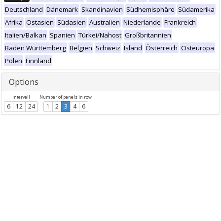
Deutschland
Dänemark
Skandinavien
Südhemisphäre
Südamerika
Afrika
Ostasien
Südasien
Australien
Niederlande
Frankreich
Italien/Balkan
Spanien
Türkei/Nahost
Großbritannien
Baden Württemberg
Belgien
Schweiz
Island
Österreich
Osteuropa
Polen
Finnland
Options
Intervall
Number of panels in row
6
12
24
1
2
3
4
6