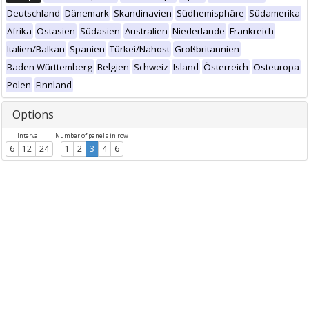
Deutschland
Dänemark
Skandinavien
Südhemisphäre
Südamerika
Afrika
Ostasien
Südasien
Australien
Niederlande
Frankreich
Italien/Balkan
Spanien
Türkei/Nahost
Großbritannien
Baden Württemberg
Belgien
Schweiz
Island
Österreich
Osteuropa
Polen
Finnland
Options
Intervall
Number of panels in row
6
12
24
1
2
3
4
6