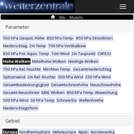
Toggle
naviga
Alle Modelle
Parameter
500 hPa Geopot. Höhe
850 hPa Temp.
850 hPa Stromlinien
Niederschlag
2m Temp
700 hPa Vertikalbew
850 hPa Pot. Äquiv. Temp
10m Wind
2m Taupunkt
CAPE/LI
Hohe Wolken
Mittelhohe Wolken
Niedrige Wolken
700 hPa Rel. Feuchte
Min/Max Temp.
Gesamtniederschlag
Spitzenwind
2m Rel. feuchte
300 hPa Wind
200 hPa Wind
Gesamtbedeckungsgrad
Gesamtschneehöhe
Neuschneehöhe
Gesamt-Neuschnee
Mittl. Wolken
850 hPa Temp. Abweichung
500 hPa Wind
50 hPa Temp
Schnee/Eis
Wellenhoehe
Niederschlagsform
Gebiet
Europa
Nordhemisphäre
Mitteleuropa
Alpen
Nordamerika