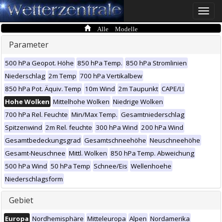
Toggle
naviga
Alle Modelle
Parameter
500 hPa Geopot. Höhe
850 hPa Temp.
850 hPa Stromlinien
Niederschlag
2m Temp
700 hPa Vertikalbew
850 hPa Pot. Äquiv. Temp
10m Wind
2m Taupunkt
CAPE/LI
Hohe Wolken
Mittelhohe Wolken
Niedrige Wolken
700 hPa Rel. Feuchte
Min/Max Temp.
Gesamtniederschlag
Spitzenwind
2m Rel. feuchte
300 hPa Wind
200 hPa Wind
Gesamtbedeckungsgrad
Gesamtschneehöhe
Neuschneehöhe
Gesamt-Neuschnee
Mittl. Wolken
850 hPa Temp. Abweichung
500 hPa Wind
50 hPa Temp
Schnee/Eis
Wellenhoehe
Niederschlagsform
Gebiet
Europa
Nordhemisphäre
Mitteleuropa
Alpen
Nordamerika