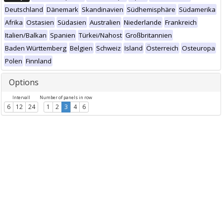
Deutschland
Dänemark
Skandinavien
Südhemisphäre
Südamerika
Afrika
Ostasien
Südasien
Australien
Niederlande
Frankreich
Italien/Balkan
Spanien
Türkei/Nahost
Großbritannien
Baden Württemberg
Belgien
Schweiz
Island
Österreich
Osteuropa
Polen
Finnland
Options
Intervall
Number of panels in row
6
12
24
1
2
3
4
6