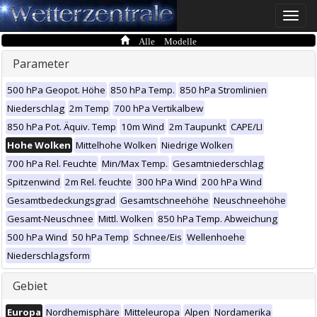
Toggle
naviga
Alle Modelle
Parameter
500 hPa Geopot. Höhe
850 hPa Temp.
850 hPa Stromlinien
Niederschlag
2m Temp
700 hPa Vertikalbew
850 hPa Pot. Äquiv. Temp
10m Wind
2m Taupunkt
CAPE/LI
Hohe Wolken
Mittelhohe Wolken
Niedrige Wolken
700 hPa Rel. Feuchte
Min/Max Temp.
Gesamtniederschlag
Spitzenwind
2m Rel. feuchte
300 hPa Wind
200 hPa Wind
Gesamtbedeckungsgrad
Gesamtschneehöhe
Neuschneehöhe
Gesamt-Neuschnee
Mittl. Wolken
850 hPa Temp. Abweichung
500 hPa Wind
50 hPa Temp
Schnee/Eis
Wellenhoehe
Niederschlagsform
Gebiet
Europa
Nordhemisphäre
Mitteleuropa
Alpen
Nordamerika