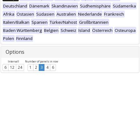
Deutschland
Dänemark
Skandinavien
Südhemisphäre
Südamerika
Afrika
Ostasien
Südasien
Australien
Niederlande
Frankreich
Italien/Balkan
Spanien
Türkei/Nahost
Großbritannien
Baden Württemberg
Belgien
Schweiz
Island
Österreich
Osteuropa
Polen
Finnland
Options
Intervall
Number of panels in row
6
12
24
1
2
3
4
6