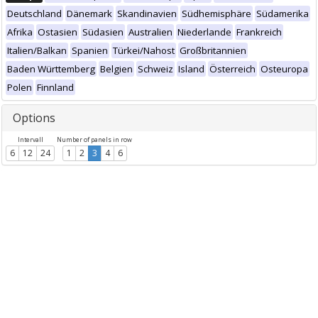
Deutschland
Dänemark
Skandinavien
Südhemisphäre
Südamerika
Afrika
Ostasien
Südasien
Australien
Niederlande
Frankreich
Italien/Balkan
Spanien
Türkei/Nahost
Großbritannien
Baden Württemberg
Belgien
Schweiz
Island
Österreich
Osteuropa
Polen
Finnland
Options
Intervall
Number of panels in row
6
12
24
1
2
3
4
6