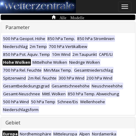
Toggle
naviga
Alle Modelle
Parameter
500 hPa Geopot. Höhe
850 hPa Temp.
850 hPa Stromlinien
Niederschlag
2m Temp
700 hPa Vertikalbew
850 hPa Pot. Äquiv. Temp
10m Wind
2m Taupunkt
CAPE/LI
Hohe Wolken
Mittelhohe Wolken
Niedrige Wolken
700 hPa Rel. Feuchte
Min/Max Temp.
Gesamtniederschlag
Spitzenwind
2m Rel. feuchte
300 hPa Wind
200 hPa Wind
Gesamtbedeckungsgrad
Gesamtschneehöhe
Neuschneehöhe
Gesamt-Neuschnee
Mittl. Wolken
850 hPa Temp. Abweichung
500 hPa Wind
50 hPa Temp
Schnee/Eis
Wellenhoehe
Niederschlagsform
Gebiet
Europa
Nordhemisphäre
Mitteleuropa
Alpen
Nordamerika