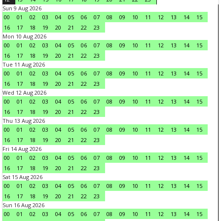
Sun 9 Aug 2026
00
01
02
03
04
05
06
07
08
09
10
11
12
13
14
15
16
17
18
19
20
21
22
23
Mon 10 Aug 2026
00
01
02
03
04
05
06
07
08
09
10
11
12
13
14
15
16
17
18
19
20
21
22
23
Tue 11 Aug 2026
00
01
02
03
04
05
06
07
08
09
10
11
12
13
14
15
16
17
18
19
20
21
22
23
Wed 12 Aug 2026
00
01
02
03
04
05
06
07
08
09
10
11
12
13
14
15
16
17
18
19
20
21
22
23
Thu 13 Aug 2026
00
01
02
03
04
05
06
07
08
09
10
11
12
13
14
15
16
17
18
19
20
21
22
23
Fri 14 Aug 2026
00
01
02
03
04
05
06
07
08
09
10
11
12
13
14
15
16
17
18
19
20
21
22
23
Sat 15 Aug 2026
00
01
02
03
04
05
06
07
08
09
10
11
12
13
14
15
16
17
18
19
20
21
22
23
Sun 16 Aug 2026
00
01
02
03
04
05
06
07
08
09
10
11
12
13
14
15