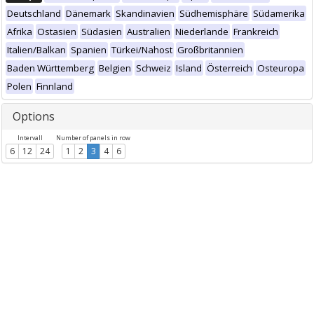
Deutschland
Dänemark
Skandinavien
Südhemisphäre
Südamerika
Afrika
Ostasien
Südasien
Australien
Niederlande
Frankreich
Italien/Balkan
Spanien
Türkei/Nahost
Großbritannien
Baden Württemberg
Belgien
Schweiz
Island
Österreich
Osteuropa
Polen
Finnland
Options
Intervall
Number of panels in row
6
12
24
1
2
3
4
6