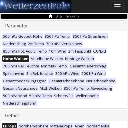
Toggle
naviga
Alle Modelle
Parameter
500 hPa Geopot. Höhe
850 hPa Temp.
850 hPa Stromlinien
Niederschlag
2m Temp
700 hPa Vertikalbew
850 hPa Pot. Äquiv. Temp
10m Wind
2m Taupunkt
CAPE/LI
Hohe Wolken
Mittelhohe Wolken
Niedrige Wolken
700 hPa Rel. Feuchte
Min/Max Temp.
Gesamtniederschlag
Spitzenwind
2m Rel. feuchte
300 hPa Wind
200 hPa Wind
Gesamtbedeckungsgrad
Gesamtschneehöhe
Neuschneehöhe
Gesamt-Neuschnee
Mittl. Wolken
850 hPa Temp. Abweichung
500 hPa Wind
50 hPa Temp
Schnee/Eis
Wellenhoehe
Niederschlagsform
Gebiet
Europa
Nordhemisphäre
Mitteleuropa
Alpen
Nordamerika