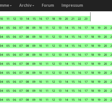
amme
Archiv
Forum
Impressum
10
11
12
13
14
15
16
17
18
19
20
21
22
23
04
05
06
07
08
09
10
11
12
13
14
15
16
17
18
19
20
2
04
05
06
07
08
09
10
11
12
13
14
15
16
17
18
19
20
2
04
05
06
07
08
09
10
11
12
13
14
15
16
17
18
19
20
2
04
05
06
07
08
09
10
11
12
13
14
15
16
17
18
19
20
2
04
05
06
07
08
09
10
11
12
13
14
15
16
17
18
19
20
2
04
05
06
07
08
09
10
11
12
13
14
15
16
17
18
19
20
2
04
05
06
07
08
09
10
11
12
13
14
15
16
17
18
19
20
2
04
05
06
07
08
09
10
11
12
13
14
15
16
17
18
19
20
2
04
05
06
07
08
09
10
11
12
13
14
15
16
17
18
19
20
2