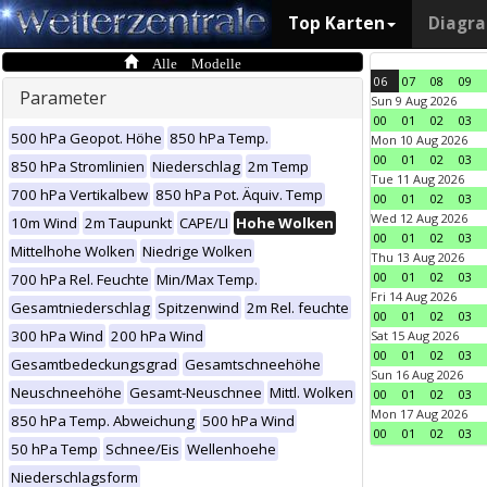
Top Karten
Diagr
Alle Modelle
06
07
08
09
Parameter
Sun 9 Aug 2026
00
01
02
03
500 hPa Geopot. Höhe
850 hPa Temp.
Mon 10 Aug 2026
00
01
02
03
850 hPa Stromlinien
Niederschlag
2m Temp
Tue 11 Aug 2026
700 hPa Vertikalbew
850 hPa Pot. Äquiv. Temp
00
01
02
03
Wed 12 Aug 2026
10m Wind
2m Taupunkt
CAPE/LI
Hohe Wolken
00
01
02
03
Mittelhohe Wolken
Niedrige Wolken
Thu 13 Aug 2026
00
01
02
03
700 hPa Rel. Feuchte
Min/Max Temp.
Fri 14 Aug 2026
Gesamtniederschlag
Spitzenwind
2m Rel. feuchte
00
01
02
03
300 hPa Wind
200 hPa Wind
Sat 15 Aug 2026
00
01
02
03
Gesamtbedeckungsgrad
Gesamtschneehöhe
Sun 16 Aug 2026
Neuschneehöhe
Gesamt-Neuschnee
Mittl. Wolken
00
01
02
03
Mon 17 Aug 2026
850 hPa Temp. Abweichung
500 hPa Wind
00
01
02
03
50 hPa Temp
Schnee/Eis
Wellenhoehe
Niederschlagsform