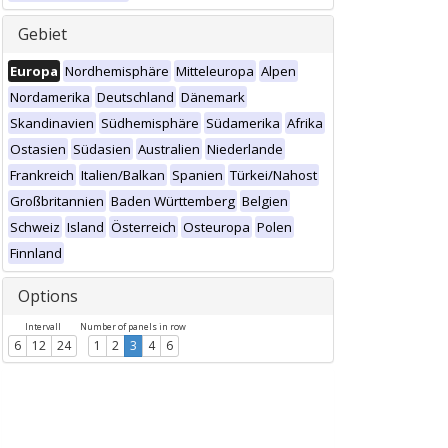
Gebiet
Europa
Nordhemisphäre
Mitteleuropa
Alpen
Nordamerika
Deutschland
Dänemark
Skandinavien
Südhemisphäre
Südamerika
Afrika
Ostasien
Südasien
Australien
Niederlande
Frankreich
Italien/Balkan
Spanien
Türkei/Nahost
Großbritannien
Baden Württemberg
Belgien
Schweiz
Island
Österreich
Osteuropa
Polen
Finnland
Options
Intervall
Number of panels in row
6
12
24
1
2
3
4
6