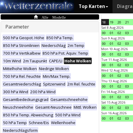
Top Karten
Diagr
Alle Modelle
18
19
20
21
Parameter
Sat 8 Aug 2026
00
01
02
03
500 hPa Geopot. Höhe
850 hPa Temp.
Sun 9 Aug 2026
00
01
02
03
850 hPa Stromlinien
Niederschlag
2m Temp
Mon 10 Aug 2026
700 hPa Vertikalbew
850 hPa Pot. Äquiv. Temp
00
01
02
03
Tue 11 Aug 2026
10m Wind
2m Taupunkt
CAPE/LI
Hohe Wolken
00
01
02
03
Mittelhohe Wolken
Niedrige Wolken
Wed 12 Aug 2026
00
01
02
03
700 hPa Rel. Feuchte
Min/Max Temp.
Thu 13 Aug 2026
Gesamtniederschlag
Spitzenwind
2m Rel. feuchte
00
01
02
03
300 hPa Wind
200 hPa Wind
Fri 14 Aug 2026
00
01
02
03
Gesamtbedeckungsgrad
Gesamtschneehöhe
Sat 15 Aug 2026
Neuschneehöhe
Gesamt-Neuschnee
Mittl. Wolken
00
01
02
03
Sun 16 Aug 2026
850 hPa Temp. Abweichung
500 hPa Wind
00
01
02
03
50 hPa Temp
Schnee/Eis
Wellenhoehe
Niederschlagsform