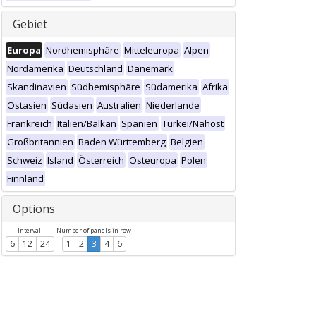
Gebiet
Europa
Nordhemisphäre
Mitteleuropa
Alpen
Nordamerika
Deutschland
Dänemark
Skandinavien
Südhemisphäre
Südamerika
Afrika
Ostasien
Südasien
Australien
Niederlande
Frankreich
Italien/Balkan
Spanien
Türkei/Nahost
Großbritannien
Baden Württemberg
Belgien
Schweiz
Island
Österreich
Osteuropa
Polen
Finnland
Options
Intervall
Number of panels in row
6
12
24
1
2
3
4
6