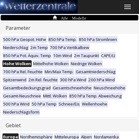
Toggle
naviga
Alle Modelle
Parameter
500 hPa Geopot. Höhe
850 hPa Temp.
850 hPa Stromlinien
Niederschlag
2m Temp
700 hPa Vertikalbew
850 hPa Pot. Äquiv. Temp
10m Wind
2m Taupunkt
CAPE/LI
Hohe Wolken
Mittelhohe Wolken
Niedrige Wolken
700 hPa Rel. Feuchte
Min/Max Temp.
Gesamtniederschlag
Spitzenwind
2m Rel. feuchte
300 hPa Wind
200 hPa Wind
Gesamtbedeckungsgrad
Gesamtschneehöhe
Neuschneehöhe
Gesamt-Neuschnee
Mittl. Wolken
850 hPa Temp. Abweichung
500 hPa Wind
50 hPa Temp
Schnee/Eis
Wellenhoehe
Niederschlagsform
Gebiet
Europa
Nordhemisphäre
Mitteleuropa
Alpen
Nordamerika