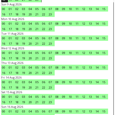
Sun 9 Aug 2026
00
01
02
03
04
05
06
07
08
09
10
11
12
13
14
15
16
17
18
19
20
21
22
23
Mon 10 Aug 2026
00
01
02
03
04
05
06
07
08
09
10
11
12
13
14
15
16
17
18
19
20
21
22
23
Tue 11 Aug 2026
00
01
02
03
04
05
06
07
08
09
10
11
12
13
14
15
16
17
18
19
20
21
22
23
Wed 12 Aug 2026
00
01
02
03
04
05
06
07
08
09
10
11
12
13
14
15
16
17
18
19
20
21
22
23
Thu 13 Aug 2026
00
01
02
03
04
05
06
07
08
09
10
11
12
13
14
15
16
17
18
19
20
21
22
23
Fri 14 Aug 2026
00
01
02
03
04
05
06
07
08
09
10
11
12
13
14
15
16
17
18
19
20
21
22
23
Sat 15 Aug 2026
00
01
02
03
04
05
06
07
08
09
10
11
12
13
14
15
16
17
18
19
20
21
22
23
Sun 16 Aug 2026
00
01
02
03
04
05
06
07
08
09
10
11
12
13
14
15