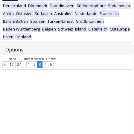
Deutschland
Dänemark
Skandinavien
Südhemisphäre
Südamerika
Afrika
Ostasien
Südasien
Australien
Niederlande
Frankreich
Italien/Balkan
Spanien
Türkei/Nahost
Großbritannien
Baden Württemberg
Belgien
Schweiz
Island
Österreich
Osteuropa
Polen
Finnland
Options
Intervall
Number of panels in row
6
12
24
1
2
3
4
6