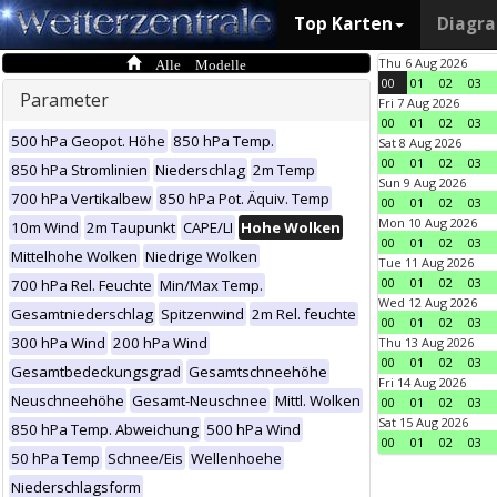
Top Karten
Diagr
Alle Modelle
Thu 6 Aug 2026
00
01
02
03
Parameter
Fri 7 Aug 2026
00
01
02
03
500 hPa Geopot. Höhe
850 hPa Temp.
Sat 8 Aug 2026
00
01
02
03
850 hPa Stromlinien
Niederschlag
2m Temp
Sun 9 Aug 2026
700 hPa Vertikalbew
850 hPa Pot. Äquiv. Temp
00
01
02
03
Mon 10 Aug 2026
10m Wind
2m Taupunkt
CAPE/LI
Hohe Wolken
00
01
02
03
Mittelhohe Wolken
Niedrige Wolken
Tue 11 Aug 2026
00
01
02
03
700 hPa Rel. Feuchte
Min/Max Temp.
Wed 12 Aug 2026
Gesamtniederschlag
Spitzenwind
2m Rel. feuchte
00
01
02
03
300 hPa Wind
200 hPa Wind
Thu 13 Aug 2026
00
01
02
03
Gesamtbedeckungsgrad
Gesamtschneehöhe
Fri 14 Aug 2026
Neuschneehöhe
Gesamt-Neuschnee
Mittl. Wolken
00
01
02
03
Sat 15 Aug 2026
850 hPa Temp. Abweichung
500 hPa Wind
00
01
02
03
50 hPa Temp
Schnee/Eis
Wellenhoehe
Niederschlagsform