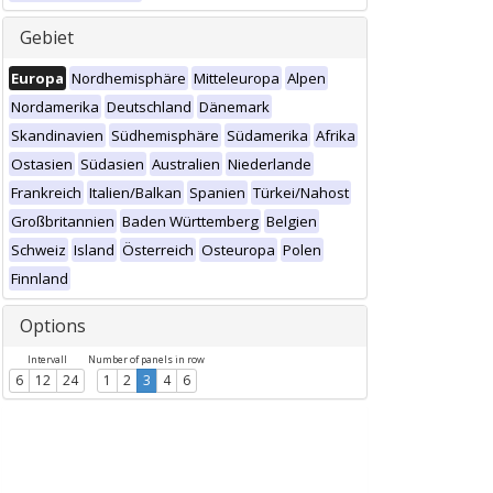
Gebiet
Europa
Nordhemisphäre
Mitteleuropa
Alpen
Nordamerika
Deutschland
Dänemark
Skandinavien
Südhemisphäre
Südamerika
Afrika
Ostasien
Südasien
Australien
Niederlande
Frankreich
Italien/Balkan
Spanien
Türkei/Nahost
Großbritannien
Baden Württemberg
Belgien
Schweiz
Island
Österreich
Osteuropa
Polen
Finnland
Options
Intervall
Number of panels in row
6
12
24
1
2
3
4
6