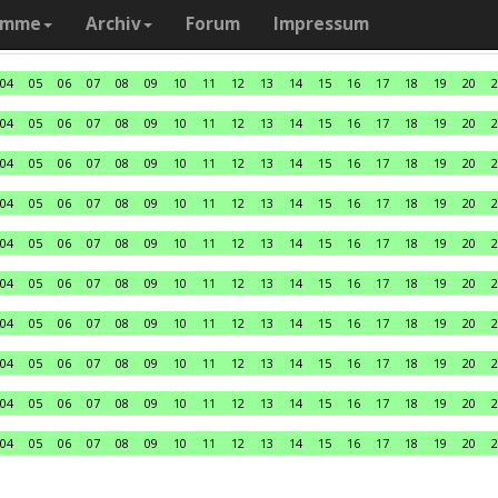
amme
Archiv
Forum
Impressum
04
05
06
07
08
09
10
11
12
13
14
15
16
17
18
19
20
2
04
05
06
07
08
09
10
11
12
13
14
15
16
17
18
19
20
2
04
05
06
07
08
09
10
11
12
13
14
15
16
17
18
19
20
2
04
05
06
07
08
09
10
11
12
13
14
15
16
17
18
19
20
2
04
05
06
07
08
09
10
11
12
13
14
15
16
17
18
19
20
2
04
05
06
07
08
09
10
11
12
13
14
15
16
17
18
19
20
2
04
05
06
07
08
09
10
11
12
13
14
15
16
17
18
19
20
2
04
05
06
07
08
09
10
11
12
13
14
15
16
17
18
19
20
2
04
05
06
07
08
09
10
11
12
13
14
15
16
17
18
19
20
2
04
05
06
07
08
09
10
11
12
13
14
15
16
17
18
19
20
2