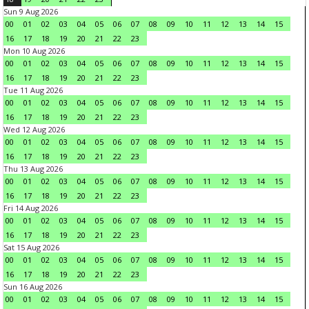
Sun 9 Aug 2026
00
01
02
03
04
05
06
07
08
09
10
11
12
13
14
15
16
17
18
19
20
21
22
23
Mon 10 Aug 2026
00
01
02
03
04
05
06
07
08
09
10
11
12
13
14
15
16
17
18
19
20
21
22
23
Tue 11 Aug 2026
00
01
02
03
04
05
06
07
08
09
10
11
12
13
14
15
16
17
18
19
20
21
22
23
Wed 12 Aug 2026
00
01
02
03
04
05
06
07
08
09
10
11
12
13
14
15
16
17
18
19
20
21
22
23
Thu 13 Aug 2026
00
01
02
03
04
05
06
07
08
09
10
11
12
13
14
15
16
17
18
19
20
21
22
23
Fri 14 Aug 2026
00
01
02
03
04
05
06
07
08
09
10
11
12
13
14
15
16
17
18
19
20
21
22
23
Sat 15 Aug 2026
00
01
02
03
04
05
06
07
08
09
10
11
12
13
14
15
16
17
18
19
20
21
22
23
Sun 16 Aug 2026
00
01
02
03
04
05
06
07
08
09
10
11
12
13
14
15