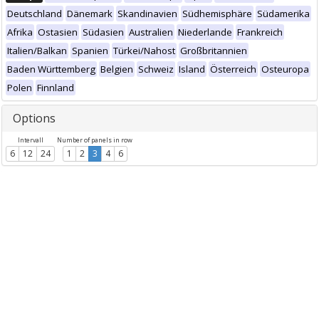
Deutschland
Dänemark
Skandinavien
Südhemisphäre
Südamerika
Afrika
Ostasien
Südasien
Australien
Niederlande
Frankreich
Italien/Balkan
Spanien
Türkei/Nahost
Großbritannien
Baden Württemberg
Belgien
Schweiz
Island
Österreich
Osteuropa
Polen
Finnland
Options
Intervall
Number of panels in row
6
12
24
1
2
3
4
6