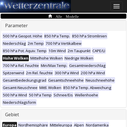
Toggle
naviga
Alle Modelle
Parameter
500 hPa Geopot. Höhe
850 hPa Temp.
850 hPa Stromlinien
Niederschlag
2m Temp
700 hPa Vertikalbew
850 hPa Pot. Äquiv. Temp
10m Wind
2m Taupunkt
CAPE/LI
Hohe Wolken
Mittelhohe Wolken
Niedrige Wolken
700 hPa Rel. Feuchte
Min/Max Temp.
Gesamtniederschlag
Spitzenwind
2m Rel. feuchte
300 hPa Wind
200 hPa Wind
Gesamtbedeckungsgrad
Gesamtschneehöhe
Neuschneehöhe
Gesamt-Neuschnee
Mittl. Wolken
850 hPa Temp. Abweichung
500 hPa Wind
50 hPa Temp
Schnee/Eis
Wellenhoehe
Niederschlagsform
Gebiet
Europa
Nordhemisphäre
Mitteleuropa
Alpen
Nordamerika