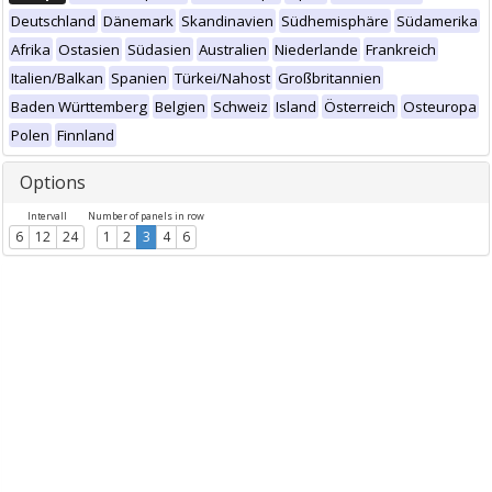
Deutschland
Dänemark
Skandinavien
Südhemisphäre
Südamerika
Afrika
Ostasien
Südasien
Australien
Niederlande
Frankreich
Italien/Balkan
Spanien
Türkei/Nahost
Großbritannien
Baden Württemberg
Belgien
Schweiz
Island
Österreich
Osteuropa
Polen
Finnland
Options
Intervall
Number of panels in row
6
12
24
1
2
3
4
6