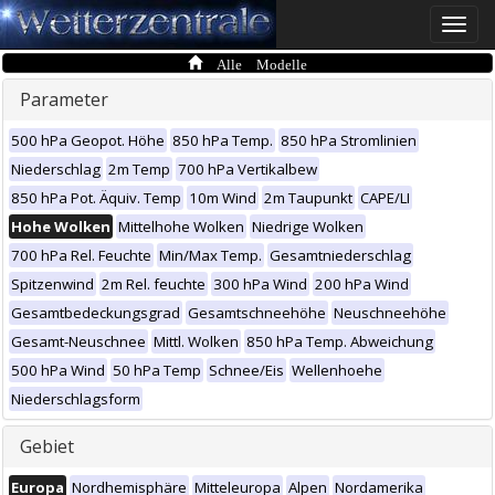
Toggle
naviga
Alle Modelle
Parameter
500 hPa Geopot. Höhe
850 hPa Temp.
850 hPa Stromlinien
Niederschlag
2m Temp
700 hPa Vertikalbew
850 hPa Pot. Äquiv. Temp
10m Wind
2m Taupunkt
CAPE/LI
Hohe Wolken
Mittelhohe Wolken
Niedrige Wolken
700 hPa Rel. Feuchte
Min/Max Temp.
Gesamtniederschlag
Spitzenwind
2m Rel. feuchte
300 hPa Wind
200 hPa Wind
Gesamtbedeckungsgrad
Gesamtschneehöhe
Neuschneehöhe
Gesamt-Neuschnee
Mittl. Wolken
850 hPa Temp. Abweichung
500 hPa Wind
50 hPa Temp
Schnee/Eis
Wellenhoehe
Niederschlagsform
Gebiet
Europa
Nordhemisphäre
Mitteleuropa
Alpen
Nordamerika