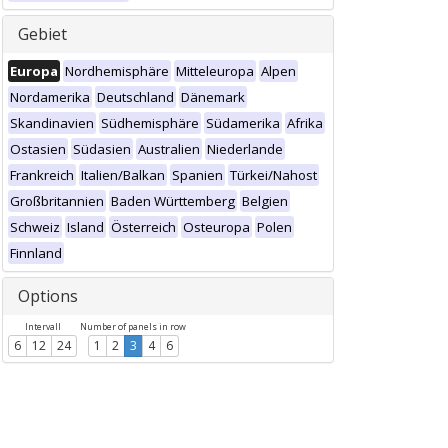
Gebiet
Europa
Nordhemisphäre
Mitteleuropa
Alpen
Nordamerika
Deutschland
Dänemark
Skandinavien
Südhemisphäre
Südamerika
Afrika
Ostasien
Südasien
Australien
Niederlande
Frankreich
Italien/Balkan
Spanien
Türkei/Nahost
Großbritannien
Baden Württemberg
Belgien
Schweiz
Island
Österreich
Osteuropa
Polen
Finnland
Options
Intervall
Number of panels in row
6
12
24
1
2
3
4
6