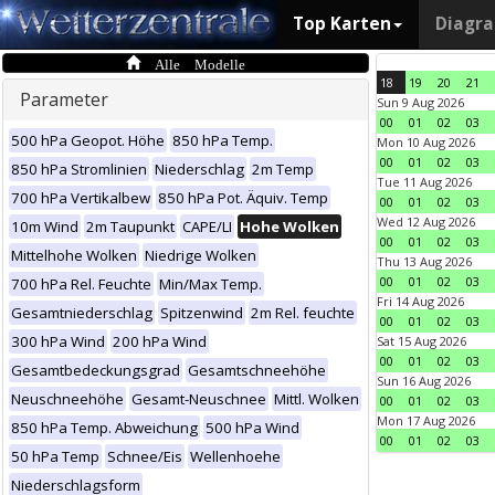
Top Karten
Diagr
Alle Modelle
18
19
20
21
Parameter
Sun 9 Aug 2026
00
01
02
03
500 hPa Geopot. Höhe
850 hPa Temp.
Mon 10 Aug 2026
00
01
02
03
850 hPa Stromlinien
Niederschlag
2m Temp
Tue 11 Aug 2026
700 hPa Vertikalbew
850 hPa Pot. Äquiv. Temp
00
01
02
03
Wed 12 Aug 2026
10m Wind
2m Taupunkt
CAPE/LI
Hohe Wolken
00
01
02
03
Mittelhohe Wolken
Niedrige Wolken
Thu 13 Aug 2026
00
01
02
03
700 hPa Rel. Feuchte
Min/Max Temp.
Fri 14 Aug 2026
Gesamtniederschlag
Spitzenwind
2m Rel. feuchte
00
01
02
03
300 hPa Wind
200 hPa Wind
Sat 15 Aug 2026
00
01
02
03
Gesamtbedeckungsgrad
Gesamtschneehöhe
Sun 16 Aug 2026
Neuschneehöhe
Gesamt-Neuschnee
Mittl. Wolken
00
01
02
03
Mon 17 Aug 2026
850 hPa Temp. Abweichung
500 hPa Wind
00
01
02
03
50 hPa Temp
Schnee/Eis
Wellenhoehe
Niederschlagsform