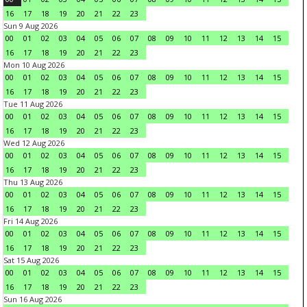
16
17
18
19
20
21
22
23
Sun 9 Aug 2026
00
01
02
03
04
05
06
07
08
09
10
11
12
13
14
15
16
17
18
19
20
21
22
23
Mon 10 Aug 2026
00
01
02
03
04
05
06
07
08
09
10
11
12
13
14
15
16
17
18
19
20
21
22
23
Tue 11 Aug 2026
00
01
02
03
04
05
06
07
08
09
10
11
12
13
14
15
16
17
18
19
20
21
22
23
Wed 12 Aug 2026
00
01
02
03
04
05
06
07
08
09
10
11
12
13
14
15
16
17
18
19
20
21
22
23
Thu 13 Aug 2026
00
01
02
03
04
05
06
07
08
09
10
11
12
13
14
15
16
17
18
19
20
21
22
23
Fri 14 Aug 2026
00
01
02
03
04
05
06
07
08
09
10
11
12
13
14
15
16
17
18
19
20
21
22
23
Sat 15 Aug 2026
00
01
02
03
04
05
06
07
08
09
10
11
12
13
14
15
16
17
18
19
20
21
22
23
Sun 16 Aug 2026