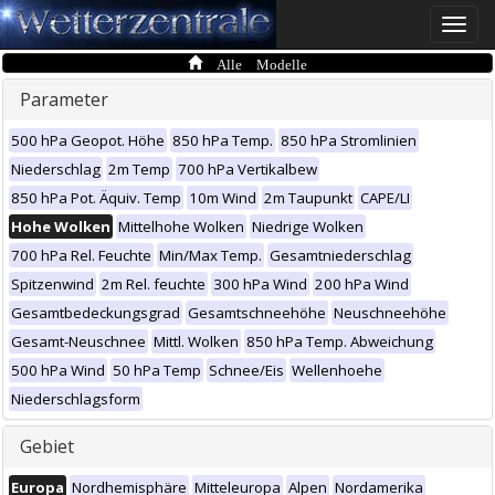
Toggle
naviga
Alle Modelle
Parameter
500 hPa Geopot. Höhe
850 hPa Temp.
850 hPa Stromlinien
Niederschlag
2m Temp
700 hPa Vertikalbew
850 hPa Pot. Äquiv. Temp
10m Wind
2m Taupunkt
CAPE/LI
Hohe Wolken
Mittelhohe Wolken
Niedrige Wolken
700 hPa Rel. Feuchte
Min/Max Temp.
Gesamtniederschlag
Spitzenwind
2m Rel. feuchte
300 hPa Wind
200 hPa Wind
Gesamtbedeckungsgrad
Gesamtschneehöhe
Neuschneehöhe
Gesamt-Neuschnee
Mittl. Wolken
850 hPa Temp. Abweichung
500 hPa Wind
50 hPa Temp
Schnee/Eis
Wellenhoehe
Niederschlagsform
Gebiet
Europa
Nordhemisphäre
Mitteleuropa
Alpen
Nordamerika