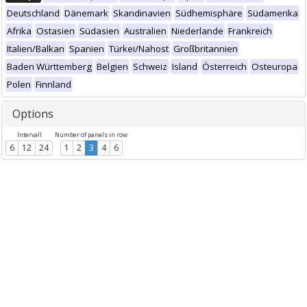
Deutschland
Dänemark
Skandinavien
Südhemisphäre
Südamerika
Afrika
Ostasien
Südasien
Australien
Niederlande
Frankreich
Italien/Balkan
Spanien
Türkei/Nahost
Großbritannien
Baden Württemberg
Belgien
Schweiz
Island
Österreich
Osteuropa
Polen
Finnland
Options
Intervall
Number of panels in row
6
12
24
1
2
3
4
6