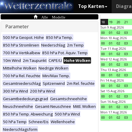
Top Karten
Diagr
Alle Modelle
18
19
20
21
Parameter
Sun 9 Aug 2026
00
01
02
03
500 hPa Geopot. Höhe
850 hPa Temp.
Mon 10 Aug 2026
00
01
02
03
850 hPa Stromlinien
Niederschlag
2m Temp
Tue 11 Aug 2026
700 hPa Vertikalbew
850 hPa Pot. Äquiv. Temp
00
01
02
03
Wed 12 Aug 2026
10m Wind
2m Taupunkt
CAPE/LI
Hohe Wolken
00
01
02
03
Mittelhohe Wolken
Niedrige Wolken
Thu 13 Aug 2026
00
01
02
03
700 hPa Rel. Feuchte
Min/Max Temp.
Fri 14 Aug 2026
Gesamtniederschlag
Spitzenwind
2m Rel. feuchte
00
01
02
03
300 hPa Wind
200 hPa Wind
Sat 15 Aug 2026
00
01
02
03
Gesamtbedeckungsgrad
Gesamtschneehöhe
Sun 16 Aug 2026
Neuschneehöhe
Gesamt-Neuschnee
Mittl. Wolken
00
01
02
03
Mon 17 Aug 2026
850 hPa Temp. Abweichung
500 hPa Wind
00
01
02
03
50 hPa Temp
Schnee/Eis
Wellenhoehe
Niederschlagsform