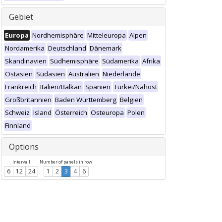
Gebiet
Europa
Nordhemisphäre
Mitteleuropa
Alpen
Nordamerika
Deutschland
Dänemark
Skandinavien
Südhemisphäre
Südamerika
Afrika
Ostasien
Südasien
Australien
Niederlande
Frankreich
Italien/Balkan
Spanien
Türkei/Nahost
Großbritannien
Baden Württemberg
Belgien
Schweiz
Island
Österreich
Osteuropa
Polen
Finnland
Options
Intervall
Number of panels in row
6
12
24
1
2
3
4
6