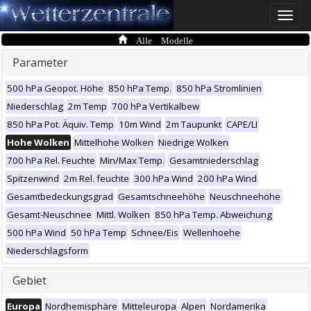
Toggle
naviga
Alle Modelle
Parameter
500 hPa Geopot. Höhe
850 hPa Temp.
850 hPa Stromlinien
Niederschlag
2m Temp
700 hPa Vertikalbew
850 hPa Pot. Äquiv. Temp
10m Wind
2m Taupunkt
CAPE/LI
Hohe Wolken
Mittelhohe Wolken
Niedrige Wolken
700 hPa Rel. Feuchte
Min/Max Temp.
Gesamtniederschlag
Spitzenwind
2m Rel. feuchte
300 hPa Wind
200 hPa Wind
Gesamtbedeckungsgrad
Gesamtschneehöhe
Neuschneehöhe
Gesamt-Neuschnee
Mittl. Wolken
850 hPa Temp. Abweichung
500 hPa Wind
50 hPa Temp
Schnee/Eis
Wellenhoehe
Niederschlagsform
Gebiet
Europa
Nordhemisphäre
Mitteleuropa
Alpen
Nordamerika