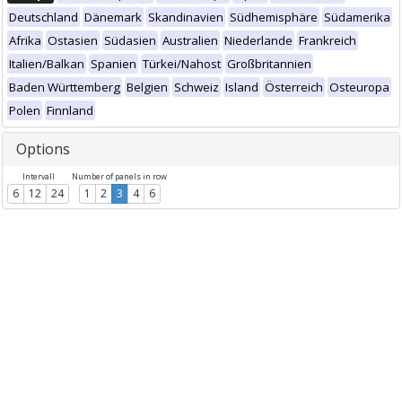
Deutschland
Dänemark
Skandinavien
Südhemisphäre
Südamerika
Afrika
Ostasien
Südasien
Australien
Niederlande
Frankreich
Italien/Balkan
Spanien
Türkei/Nahost
Großbritannien
Baden Württemberg
Belgien
Schweiz
Island
Österreich
Osteuropa
Polen
Finnland
Options
Intervall
Number of panels in row
6
12
24
1
2
3
4
6