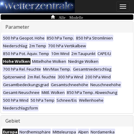
Toggle
naviga
Alle Modelle
Parameter
500 hPa Geopot. Höhe
850 hPa Temp.
850 hPa Stromlinien
Niederschlag
2m Temp
700 hPa Vertikalbew
850 hPa Pot. Äquiv. Temp
10m Wind
2m Taupunkt
CAPE/LI
Hohe Wolken
Mittelhohe Wolken
Niedrige Wolken
700 hPa Rel. Feuchte
Min/Max Temp.
Gesamtniederschlag
Spitzenwind
2m Rel. feuchte
300 hPa Wind
200 hPa Wind
Gesamtbedeckungsgrad
Gesamtschneehöhe
Neuschneehöhe
Gesamt-Neuschnee
Mittl. Wolken
850 hPa Temp. Abweichung
500 hPa Wind
50 hPa Temp
Schnee/Eis
Wellenhoehe
Niederschlagsform
Gebiet
Europa
Nordhemisphäre
Mitteleuropa
Alpen
Nordamerika