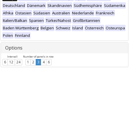
Deutschland
Dänemark
Skandinavien
Südhemisphäre
Südamerika
Afrika
Ostasien
Südasien
Australien
Niederlande
Frankreich
Italien/Balkan
Spanien
Türkei/Nahost
Großbritannien
Baden Württemberg
Belgien
Schweiz
Island
Österreich
Osteuropa
Polen
Finnland
Options
Intervall
Number of panels in row
6
12
24
1
2
3
4
6