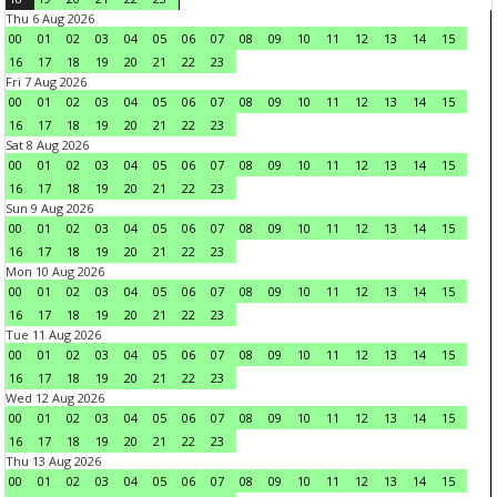
Thu 6 Aug 2026
00
01
02
03
04
05
06
07
08
09
10
11
12
13
14
15
16
17
18
19
20
21
22
23
Fri 7 Aug 2026
00
01
02
03
04
05
06
07
08
09
10
11
12
13
14
15
16
17
18
19
20
21
22
23
Sat 8 Aug 2026
00
01
02
03
04
05
06
07
08
09
10
11
12
13
14
15
16
17
18
19
20
21
22
23
Sun 9 Aug 2026
00
01
02
03
04
05
06
07
08
09
10
11
12
13
14
15
16
17
18
19
20
21
22
23
Mon 10 Aug 2026
00
01
02
03
04
05
06
07
08
09
10
11
12
13
14
15
16
17
18
19
20
21
22
23
Tue 11 Aug 2026
00
01
02
03
04
05
06
07
08
09
10
11
12
13
14
15
16
17
18
19
20
21
22
23
Wed 12 Aug 2026
00
01
02
03
04
05
06
07
08
09
10
11
12
13
14
15
16
17
18
19
20
21
22
23
Thu 13 Aug 2026
00
01
02
03
04
05
06
07
08
09
10
11
12
13
14
15