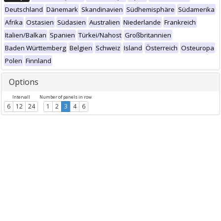
Deutschland
Dänemark
Skandinavien
Südhemisphäre
Südamerika
Afrika
Ostasien
Südasien
Australien
Niederlande
Frankreich
Italien/Balkan
Spanien
Türkei/Nahost
Großbritannien
Baden Württemberg
Belgien
Schweiz
Island
Österreich
Osteuropa
Polen
Finnland
Options
Intervall
Number of panels in row
6
12
24
1
2
3
4
6