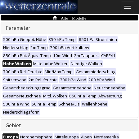
Toggle
naviga
Alle Modelle
Parameter
500 hPa Geopot. Höhe
850 hPa Temp.
850 hPa Stromlinien
Niederschlag
2m Temp
700 hPa Vertikalbew
850 hPa Pot. Äquiv. Temp
10m Wind
2m Taupunkt
CAPE/LI
Hohe Wolken
Mittelhohe Wolken
Niedrige Wolken
700 hPa Rel. Feuchte
Min/Max Temp.
Gesamtniederschlag
Spitzenwind
2m Rel. feuchte
300 hPa Wind
200 hPa Wind
Gesamtbedeckungsgrad
Gesamtschneehöhe
Neuschneehöhe
Gesamt-Neuschnee
Mittl. Wolken
850 hPa Temp. Abweichung
500 hPa Wind
50 hPa Temp
Schnee/Eis
Wellenhoehe
Niederschlagsform
Gebiet
Europa
Nordhemisphäre
Mitteleuropa
Alpen
Nordamerika