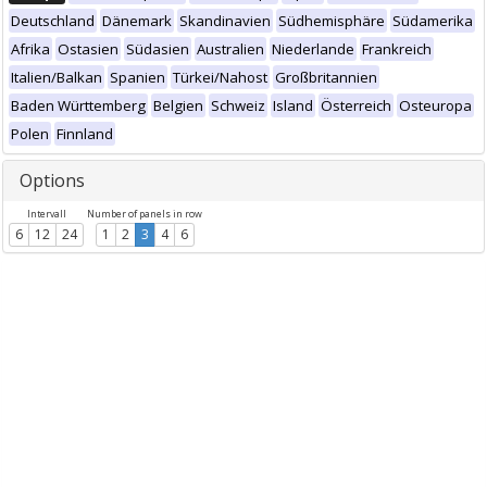
Deutschland
Dänemark
Skandinavien
Südhemisphäre
Südamerika
Afrika
Ostasien
Südasien
Australien
Niederlande
Frankreich
Italien/Balkan
Spanien
Türkei/Nahost
Großbritannien
Baden Württemberg
Belgien
Schweiz
Island
Österreich
Osteuropa
Polen
Finnland
Options
Intervall
Number of panels in row
6
12
24
1
2
3
4
6