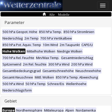
Toggle
naviga
Alle Modelle
Parameter
500 hPa Geopot. Höhe
850 hPa Temp.
850 hPa Stromlinien
Niederschlag
2m Temp
700 hPa Vertikalbew
850 hPa Pot. Äquiv. Temp
10m Wind
2m Taupunkt
CAPE/LI
Hohe Wolken
Mittelhohe Wolken
Niedrige Wolken
700 hPa Rel. Feuchte
Min/Max Temp.
Gesamtniederschlag
Spitzenwind
2m Rel. feuchte
300 hPa Wind
200 hPa Wind
Gesamtbedeckungsgrad
Gesamtschneehöhe
Neuschneehöhe
Gesamt-Neuschnee
Mittl. Wolken
850 hPa Temp. Abweichung
500 hPa Wind
50 hPa Temp
Schnee/Eis
Wellenhoehe
Niederschlagsform
Gebiet
Europa
Nordhemisphäre
Mitteleuropa
Alpen
Nordamerika