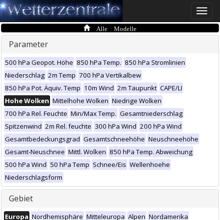
Toggle
naviga
Alle Modelle
Parameter
500 hPa Geopot. Höhe
850 hPa Temp.
850 hPa Stromlinien
Niederschlag
2m Temp
700 hPa Vertikalbew
850 hPa Pot. Äquiv. Temp
10m Wind
2m Taupunkt
CAPE/LI
Hohe Wolken
Mittelhohe Wolken
Niedrige Wolken
700 hPa Rel. Feuchte
Min/Max Temp.
Gesamtniederschlag
Spitzenwind
2m Rel. feuchte
300 hPa Wind
200 hPa Wind
Gesamtbedeckungsgrad
Gesamtschneehöhe
Neuschneehöhe
Gesamt-Neuschnee
Mittl. Wolken
850 hPa Temp. Abweichung
500 hPa Wind
50 hPa Temp
Schnee/Eis
Wellenhoehe
Niederschlagsform
Gebiet
Europa
Nordhemisphäre
Mitteleuropa
Alpen
Nordamerika