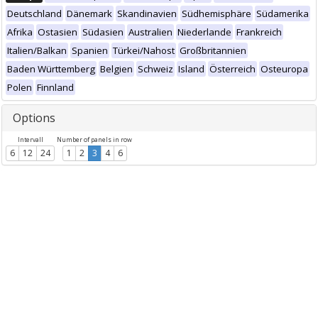
Deutschland
Dänemark
Skandinavien
Südhemisphäre
Südamerika
Afrika
Ostasien
Südasien
Australien
Niederlande
Frankreich
Italien/Balkan
Spanien
Türkei/Nahost
Großbritannien
Baden Württemberg
Belgien
Schweiz
Island
Österreich
Osteuropa
Polen
Finnland
Options
Intervall
Number of panels in row
6
12
24
1
2
3
4
6