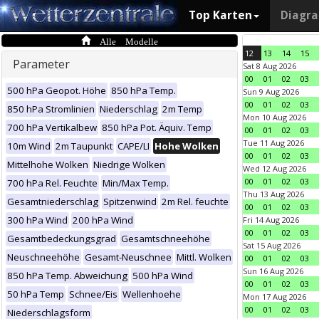
Top Karten
Diagr
Alle Modelle
12
13
14
15
Parameter
Sat 8 Aug 2026
00
01
02
03
500 hPa Geopot. Höhe
850 hPa Temp.
Sun 9 Aug 2026
00
01
02
03
850 hPa Stromlinien
Niederschlag
2m Temp
Mon 10 Aug 2026
700 hPa Vertikalbew
850 hPa Pot. Äquiv. Temp
00
01
02
03
Tue 11 Aug 2026
10m Wind
2m Taupunkt
CAPE/LI
Hohe Wolken
00
01
02
03
Mittelhohe Wolken
Niedrige Wolken
Wed 12 Aug 2026
00
01
02
03
700 hPa Rel. Feuchte
Min/Max Temp.
Thu 13 Aug 2026
Gesamtniederschlag
Spitzenwind
2m Rel. feuchte
00
01
02
03
300 hPa Wind
200 hPa Wind
Fri 14 Aug 2026
00
01
02
03
Gesamtbedeckungsgrad
Gesamtschneehöhe
Sat 15 Aug 2026
Neuschneehöhe
Gesamt-Neuschnee
Mittl. Wolken
00
01
02
03
Sun 16 Aug 2026
850 hPa Temp. Abweichung
500 hPa Wind
00
01
02
03
50 hPa Temp
Schnee/Eis
Wellenhoehe
Mon 17 Aug 2026
00
01
02
03
Niederschlagsform