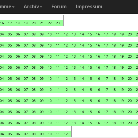
amme
Archiv
Forum
Impressum
16
17
18
19
20
21
22
23
04
05
06
07
08
09
10
11
12
13
14
15
16
17
18
19
20
2
04
05
06
07
08
09
10
11
12
13
14
15
16
17
18
19
20
2
04
05
06
07
08
09
10
11
12
13
14
15
16
17
18
19
20
2
04
05
06
07
08
09
10
11
12
13
14
15
16
17
18
19
20
2
04
05
06
07
08
09
10
11
12
13
14
15
16
17
18
19
20
2
04
05
06
07
08
09
10
11
12
13
14
15
16
17
18
19
20
2
04
05
06
07
08
09
10
11
12
13
14
15
16
17
18
19
20
2
04
05
06
07
08
09
10
11
12
13
14
15
16
17
18
19
20
2
04
05
06
07
08
09
10
11
12
13
14
15
16
17
18
19
20
2
04
05
06
07
08
09
10
11
12