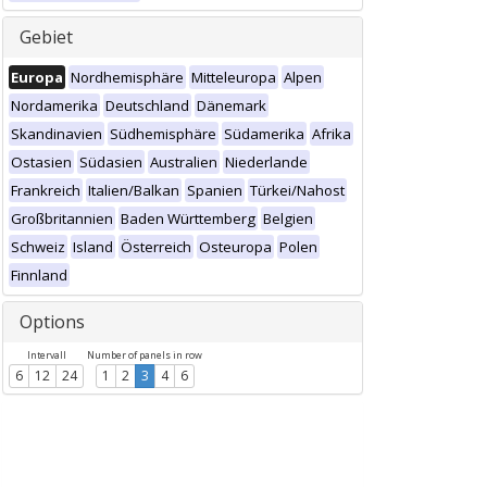
Gebiet
Europa
Nordhemisphäre
Mitteleuropa
Alpen
Nordamerika
Deutschland
Dänemark
Skandinavien
Südhemisphäre
Südamerika
Afrika
Ostasien
Südasien
Australien
Niederlande
Frankreich
Italien/Balkan
Spanien
Türkei/Nahost
Großbritannien
Baden Württemberg
Belgien
Schweiz
Island
Österreich
Osteuropa
Polen
Finnland
Options
Intervall
Number of panels in row
6
12
24
1
2
3
4
6