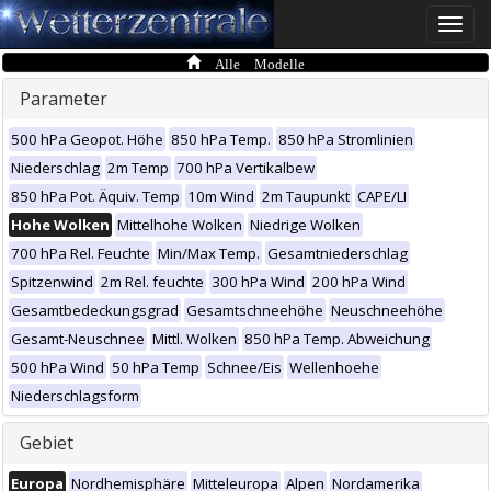
Toggle
naviga
Alle Modelle
Parameter
500 hPa Geopot. Höhe
850 hPa Temp.
850 hPa Stromlinien
Niederschlag
2m Temp
700 hPa Vertikalbew
850 hPa Pot. Äquiv. Temp
10m Wind
2m Taupunkt
CAPE/LI
Hohe Wolken
Mittelhohe Wolken
Niedrige Wolken
700 hPa Rel. Feuchte
Min/Max Temp.
Gesamtniederschlag
Spitzenwind
2m Rel. feuchte
300 hPa Wind
200 hPa Wind
Gesamtbedeckungsgrad
Gesamtschneehöhe
Neuschneehöhe
Gesamt-Neuschnee
Mittl. Wolken
850 hPa Temp. Abweichung
500 hPa Wind
50 hPa Temp
Schnee/Eis
Wellenhoehe
Niederschlagsform
Gebiet
Europa
Nordhemisphäre
Mitteleuropa
Alpen
Nordamerika