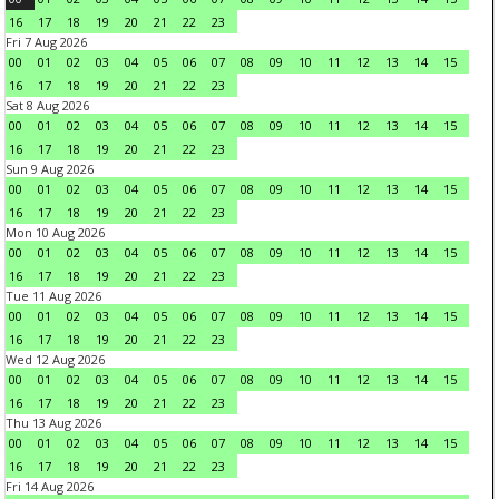
16
17
18
19
20
21
22
23
Fri 7 Aug 2026
00
01
02
03
04
05
06
07
08
09
10
11
12
13
14
15
16
17
18
19
20
21
22
23
Sat 8 Aug 2026
00
01
02
03
04
05
06
07
08
09
10
11
12
13
14
15
16
17
18
19
20
21
22
23
Sun 9 Aug 2026
00
01
02
03
04
05
06
07
08
09
10
11
12
13
14
15
16
17
18
19
20
21
22
23
Mon 10 Aug 2026
00
01
02
03
04
05
06
07
08
09
10
11
12
13
14
15
16
17
18
19
20
21
22
23
Tue 11 Aug 2026
00
01
02
03
04
05
06
07
08
09
10
11
12
13
14
15
16
17
18
19
20
21
22
23
Wed 12 Aug 2026
00
01
02
03
04
05
06
07
08
09
10
11
12
13
14
15
16
17
18
19
20
21
22
23
Thu 13 Aug 2026
00
01
02
03
04
05
06
07
08
09
10
11
12
13
14
15
16
17
18
19
20
21
22
23
Fri 14 Aug 2026