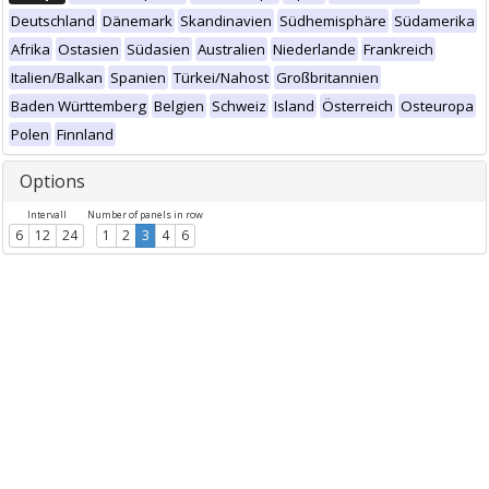
Deutschland
Dänemark
Skandinavien
Südhemisphäre
Südamerika
Afrika
Ostasien
Südasien
Australien
Niederlande
Frankreich
Italien/Balkan
Spanien
Türkei/Nahost
Großbritannien
Baden Württemberg
Belgien
Schweiz
Island
Österreich
Osteuropa
Polen
Finnland
Options
Intervall
Number of panels in row
6
12
24
1
2
3
4
6